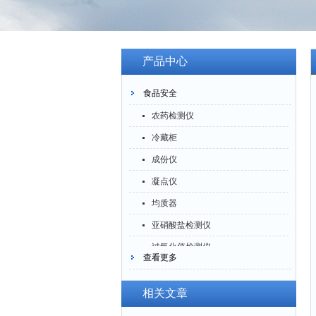
产品中心
食品安全
农药检测仪
冷藏柜
成份仪
凝点仪
均质器
亚硝酸盐检测仪
过氧化值检测仪
查看更多
验粉筛
酶标分析仪
相关文章
养分测试仪