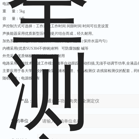
电源电压：AC220V/50Hz
重 量：5kg
容 量：6升
声控制方式可选择：工作次数工作时间 间隙时间 时间可任意设置
声换能器采用优质新型压电陶瓷片结合而成，经久耐用。
加热系统采用进口耐高温材料：底部四边加热 （保持水温均匀）
内槽采用(优质SUS304不锈钢)材料 可防腐蚀酸 碱等
外壳采用优质钢板喷塑材料 精美耐用
电路采用节能技术,全波工作模式,频率自动跟踪,自动扫描,无须手动调节功率,全液晶化
主要应用于各大学院校的实验室，液相色谱、食品检测仪 农残留检测仪的配套，药物
随机备件：电源线：有
产品：
您的单位：