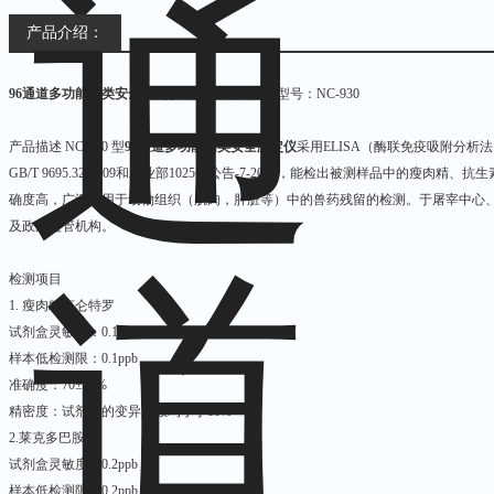
产品介绍：
96通道多功能肉类安全测定仪
肉类安全检测仪型号：NC-930
产品描述 NC-930 型
96通道多功能肉类安全测定仪
采用ELISA（酶联免疫吸附分析法）方
GB/T 9695.32-2009和农业部1025号公告-7-2008，能检出被测样品中的
确度高，广泛应用于动物组织（肌肉，肝脏等）中的兽药残留的检测。于屠宰中心
及政府监管机构。
检测项目
1. 瘦肉精克仑特罗
试剂盒灵敏度：0.1ppb
样本低检测限：0.1ppb
准确度：70±10%
精密度：试剂盒的变异系数均小于10%
2.莱克多巴胺
试剂盒灵敏度：0.2ppb
样本低检测限：0.2ppb