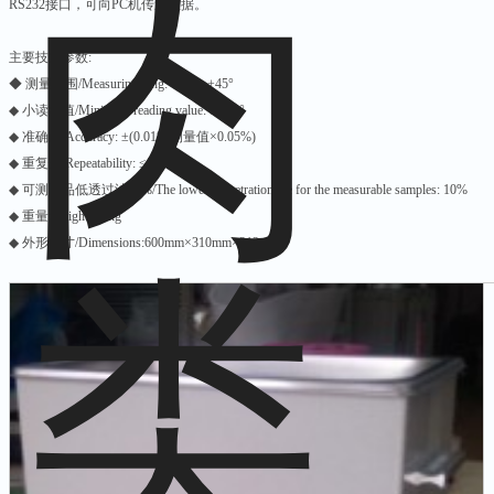
RS232接口，可向PC机传送数据。
主要技术参数:
◆ 测量范围/Measuring rang: -45°～+45°
◆ 小读数值/Minimum reading value: 0.002°
◆ 准确度/Accuracy: ±(0.01°+测量值×0.05%)
◆ 重复性/Repeatability: ≤0.01°
◆ 可测样品低透过滤10%/The lowest penetrationrate for the measurable samples: 10%
◆ 重量/Weight: 27kg
◆ 外形尺寸/Dimensions:600mm×310mm×212mm