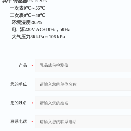
其中
传感器
0
℃
～
70
℃
一次表
0
℃
～
55
℃
二次表
0
℃
～
40
℃
环境湿度
≤85%
电
源
220V AC±10%
，
50Hz
大气压力
86 kPa
～
106 kPa
产品：
您的单位：
您的姓名：
联系电话：