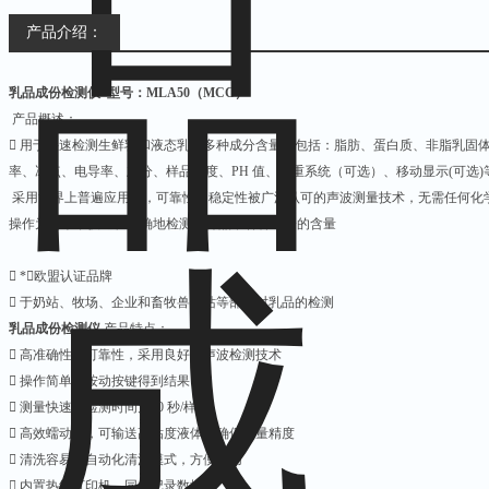
产品介绍：
乳品成份检测仪
型号：MLA50（MCC）
产品概述：
􀂋 用于快速检测生鲜乳和液态乳的多种成分含量，包括：脂肪、蛋白质、非脂乳固
率、冰点、电导率、灰分、样品温度、PH 值、称重系统（可选）、移动显示(可选)
采用世界上普遍应用的，可靠性和稳定性被广泛认可的声波测量技术，无需任何化
操作为简单，快速、准确地检测出样品中各种成分的含量
􀂋 *，欧盟认证品牌
􀂋 于奶站、牧场、企业和畜牧兽医站等部门对乳品的检测
乳品成份检测仪
​
产品特点：
􀂋 高准确性和可靠性，采用良好的声波检测技术
􀂋 操作简单，按动按键得到结果
􀂋 测量快速，检测时间为50 秒/样品
􀂋 高效蠕动泵，可输送高粘度液体，确保测量精度
􀂋 清洗容易，自动化清洗模式，方便实用
􀂋 内置热敏打印机，同步记录数据