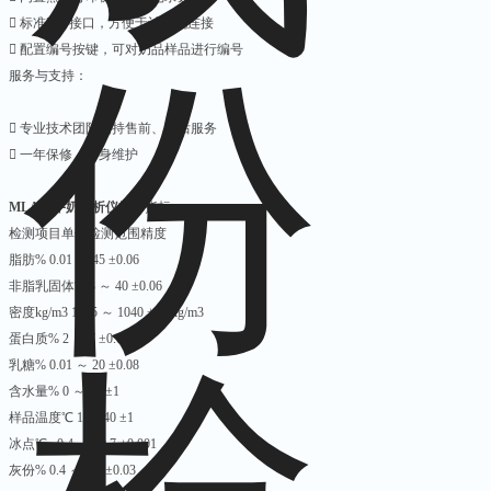
􀂋 标准232 接口，方便于计算机连接
􀂋 配置编号按键，可对奶品样品进行编号
服务与支持：
􀂋 专业技术团队支持售前、售后服务
􀂋 一年保修，终身维护
MLA50牛奶分析仪
技术指标：
检测项目单位检测范围精度
脂肪% 0.01 ～ 45 ±0.06
非脂乳固体% 3 ～ 40 ±0.06
密度kg/m3 1015 ～ 1040 ±0.3kg/m3
蛋白质% 2 ～ 7 ±0.08
乳糖% 0.01 ～ 20 ±0.08
含水量% 0 ～ 70 ±1
样品温度℃ 1 ～ 40 ±1
冰点℃ –0.4 ～ –0.7 ±0.001
灰份% 0.4 ～ 1.5 ±0.03