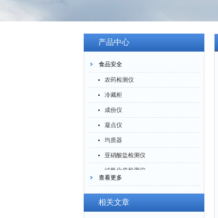
产品中心
食品安全
农药检测仪
冷藏柜
成份仪
凝点仪
均质器
亚硝酸盐检测仪
过氧化值检测仪
查看更多
验粉筛
酶标分析仪
相关文章
养分测试仪