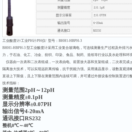
工业酸度计/工业PH计/PH仪/ 型号：BHH1-HBPH-3
BHH1-HBPH-3 型工业酸度计采用工业复合玻璃电，可连续测量生产过程及外排污
力，于石油、化工、冶金、纺织、印染、食品、制药、造纸等行业以及水处理和环
仪器由一次表和二次表组成，一次表由电、前置放大器和支架组成，二次表完成 p
隔离放大技术，可以实现远距离传输，抗干扰能力强。采用液晶显示，读数直观清
直读上下限值，且上下限在测量范围内连续可调，并可通过外接设备控制装置进行
技术指标：
测量范围
2pH
～
12pH
测量精度
±0.1pH
显示分辨率
±0.07PH
输出信号
4-20mA
通讯接口
RS232
整机
0
℃
～
40
℃