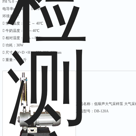
PH % 0 ～ 14 ±0.02
电导率ms/cm 3 ～ 14 ±0.05
环境条件：
􀂋 空气温度：10℃ ～ 40℃
􀂋 牛奶温度：1℃～40℃
􀂋 相对湿度：30％～80％
􀂋 功耗：30W
􀂋 尺寸（W×D ×H）: 290x300x330mm
􀂋 重量:< 5 公斤
产品名称：低噪声大气采样泵 大气采
产品型号：DB-120A