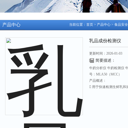
产品中心
当前位置：
首页
>
产品中心
>
食品安全
乳品成份检测仪
更新时间：2026-01-03
简要描述：
牛奶分析仪 牛奶检测仪 
号：MLA50（MCC）
产品概述：
􀂋 用于快速检测生鲜乳
非脂乳固体、乳糖、密度
率、冰点、电导率、灰分
显示（可选）等