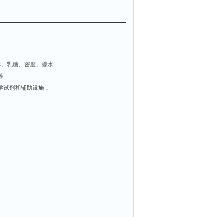
体、乳糖、密度、掺水
等
学试剂和辅助设施，