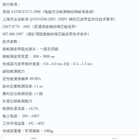
执行标准：
美国 ASTM E1571-1996《电磁方法检测钢丝绳标准条例》
上海市企业标准 Q/NYAT08-2005《MBV 钢丝芯皮带监控仪技术要求》
GB/T 9770－2001《普通用途钢丝绳芯输送带》
MT 668-1997 《煤矿用阻燃钢丝绳芯输送带技术条件》
技术参数：
能检测皮带硫化接头：一级至四级
能检测皮带宽度： 800～3000 ㎜
传感器与皮带相对速度：0.0—6.0 m/s Z佳：0.3—1.5 m/s
缺陷检测能力
定性检测准确率 99.99%
纵向定量检测误差: ±1 ㎜
横向定位检测误差: ±1 根
长度位移检测能力
检测长度误差：±0.3%
输入电源： 200～240V
工作环境温度：0℃～40℃
传感器重量：常用规格 < 100kg