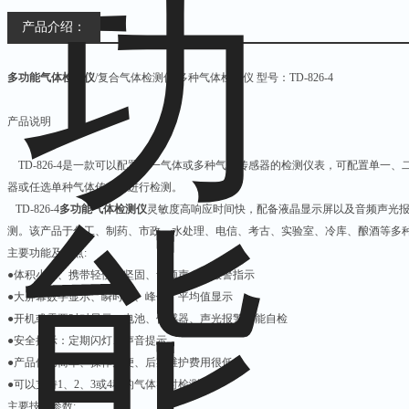
产品介绍：
多功能气体检测仪
/复合气体检测仪/多种气体检测仪 型号：TD-826-4
产品说明
TD-826-4是一款可以配置单一气体或多种气体传感器的检测仪表，可配置单一
器或任选单种气体传感器进行检测。
TD-826-4
多功能气体检测仪
灵敏度高响应时间快，配备液晶显示屏以及音频声光
测。该产品于化工、制药、市政、水处理、电信、考古、实验室、冷库、酿酒等
主要功能及特点:
●体积小巧、携带轻便、坚固、音频声、光报警指示
●大屏幕数字显示、瞬时值、峰值、平均值显示
●开机或需要时对显示、电池、传感器、声光报警功能自检
●安全提示：定期闪灯、声音提示
●产品使用简单、操作方便、后期维护费用很低
●可以支持1、2、3或4种的气体实时检测
主要技术参数: