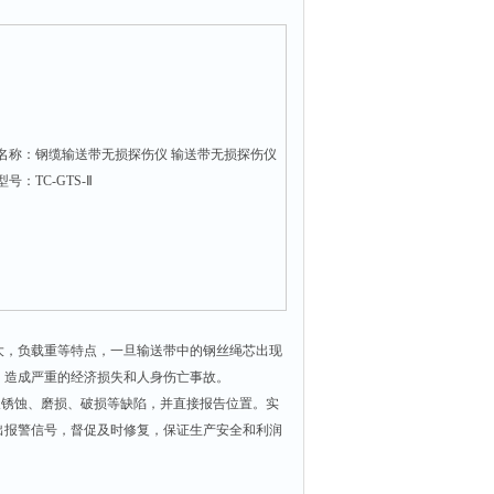
名称：钢缆输送带无损探伤仪 输送带无损探伤仪
号：TC-GTS-Ⅱ
大，负载重等特点，一旦输送带中的钢丝绳芯出现
，造成严重的经济损失和人身伤亡事故。
及锈蚀、磨损、破损等缺陷，并直接报告位置。实
出报警信号，督促及时修复，保证生产安全和利润