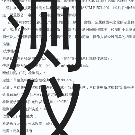
便携式智能钢丝绳电磁无损检测仪器。该仪器严格执行GB/T21837-2008《铁磁性钢丝
（缆）在线无损定量检测方法和判定规则》及美国ASTM E1571-2001《铁磁性
道、起重设备、电梯、港口机械、缆索桥等领域。
该仪器可实时显示钢丝绳内外部的断丝、锈蚀、磨损、金属截面积变化的定量数
案，实现了对钢丝绳损伤的快速诊断，使钢丝绳检测时间成倍减少，检测时不影响
损伤及人为因素影响等问题。仪器携带方便，操作简单，操作人员经过简单的培训
准确。
技术指标：
检测钢丝绳直径范围：Φ1.5—300mm（需配置不同系列规格传感器）。
传感器与钢丝绳相对速度：0.0—12.0 m/s Z佳：2.0 m/s。
断丝缺陷（LF）检测能力：
定性：单位集中断丝定性检测准确率 99.99%。
定量：单处集中断丝根数允许有一根或一当量根误判，单处集中断丝根数*定量检测10
金属截面积变化（LMA）检测定量变化检测能力：
检测灵敏度重复性允许误差误差：±0.05%。
检测精度示值允许误差：±0.2%。
位置（L）检测能力：
检测长度示值百分比误差：±0.3%。
电源：电池5V供电。