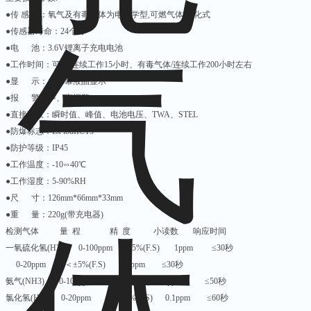
●传 感 器：氧气及有毒气体为电化学型,可燃气体/催化式
●传感器寿命：24个月
●电 池：3.6V锂离子充电电池
●工作时间：可燃/连续工作15小时、有毒气体/连续工作200小时左右
●显 示：大屏幕液晶显示
●报 警：声、光报警
●直接读数：瞬时值、峰值、电池电压、TWA、STEL
●防爆标志：Ex ibdIICT3
●防护等级：IP45
●工作温度：-10∽40℃
●工作湿度：5-90%RH
●尺 寸：126mm*66mm*33mm
●重 量：220g(带充电器)
检测气体 量 程 精 度 小读数 响应时间
一氧硫化氢(H2S) 0-100ppm ＜±5%(F.S) 1ppm ≤30秒
0-20ppm ＜±5%(F.S) 0.1ppm ≤30秒
氨气(NH3) 0-100ppm ＜±5%(F.S) 1ppm ≤50秒
氯化氢(HCL) 0-20ppm ＜±5%(F.S) 0.1ppm ≤60秒