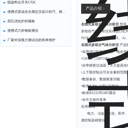
阻旋料位开关UXK
产品介绍：
便携式原油含水测定仪设计轻巧、精度高、稳定可靠
四孔消化炉的规格
在线式多组分气体分析仪
型号：
便携式六价铬检测仪
多组份气体分析仪采用进口红外
NOX、SO2、SF6、CHX
厂家对深视力测试仪的简单维护
在线式多组分气体分析仪
产品
•采用进口红外传感器、电化
•128*64（320*240）点
•自带精密过滤器，大大提高
•上下限控制点可在全量程范
•数据备份、数据恢复功能
•标准4-20m A或0-5V输出
•标准RS232/RS485通信
•全中文操作菜单
应用领域：
电力、冶金、水泥、医学、化
测控制及精密分析。