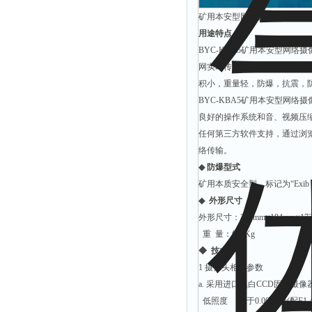
矿用本安型网络摄像仪 网络摄像机
用途特点
BYC-KBA5矿用本安型网
网实时传输数字音视频的多媒
积小，重量轻，防爆，抗震，
BYC-KBA5矿用本安型网
良好的操作系统和音、视频压
任何第三方软件支持，通过浏览器（
络传输。
◆
防爆型式
矿用本质安全型，标记为“Exib 
◆
外形尺寸
外形尺寸：325mm×184mm×173
重 量：约6Kg
◆
技术参数
1 摄像头相关参数
a. 采用进口黑白CCD固体摄
低照度 优于0.002Lux(配F1.