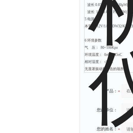
波长 0.85μm 时，P≥30μW(平
波长 1.3μm 时，P≥20μW(平
5 电源
本安DC12V/1A(KDW32/KDW
6 环境参数
气 压： 80~106Kpa
环境温度： 0oC~+45oC
相对湿度： ≤95%
无显著振动和冲击的场所。
产品：
您的单位：
您的姓名：