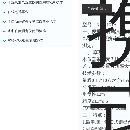
干湿氧烟气湿度仪的应用领域和技术特点说明
产品介绍：
在线电导率仪
全自动耐破强度测试仪专业论文
型号：XZ-0101A
水中联氨测定仪使用标准
一、
便携式细菌浊度仪
XZ-0101A
便携式细菌
实验室COD氨氮测定仪
测定。
二、 原理
本仪器采用麦氏比浊法
差，因此测量分
技术参数
：
量程0-15*10八次方cf
分辨率0.001mg/L
重复性≤2%
精度≤±5%FS
充电器AC 220V
三、 特点：
1.微电脑，触摸式键盘
2.可自动调零和1～5