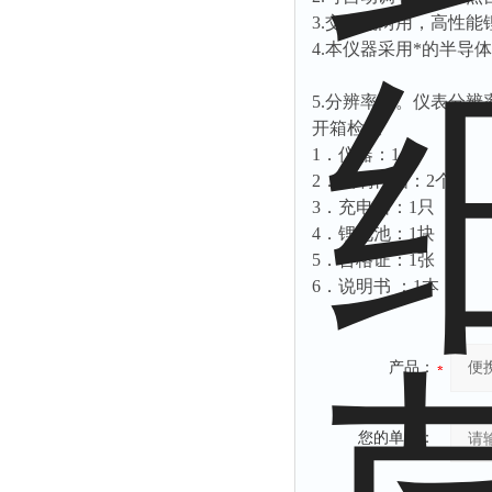
3.交直流两用，高性
4.本仪器采用*的半导
5.分辨率高。仪表分辨率达
开箱检查
1．仪器：1台
2．玻璃样槽：2个
3．充电器：1只
4．锂电池：1块
5．合格证：1张
6．说明书 ：1本
产品：
您的单位：