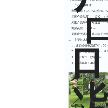
一、产品使用条件
电源电压：220VAC(或380VAC
周围介质温度：＋10℃～＋4
周围介质平均相对湿度：<85
海拔高度：≤2000m
周围应无震动及强磁场干扰
二、主要技术指标
1．通态峰值电流(ITM)：50～
2．通态峰值电压(VTM)：0.30
3．显示方式：数字显示
4．测试频率：单次