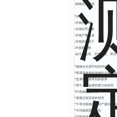
-植物生长环境
*评估:
-作物生物量
-生物化学含量
-作物产量组成
-作物质量因子
-叶面积指数
-由于病虫害、空气污染、养
*植物生长调节剂的评估
*客观有效地对各种叶片病害的
*监测应用除草剂的效果
*用于土壤改善和肥力的研究
*叶面施肥的研究
*灌溉日程安排的研究
*干旱对植物生长和产量的影响
*不同基因型的特性
*试验地变异的评估