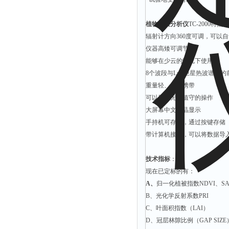
植物冠层分析仪
TC-2000特点：
辐射计方向360度可调，可以
仪器高矮可调节
能够在少云的情况下使用
8个波段与Lsat卫星热波谱图
重量轻、便于携带
可以用于无人值守的操作
大屏幕中文液晶显示
手持机可存储，通过按键存储
带计算机接口，可以将数据导
技术指标
：
现在已定标的有：
A
、
归一化植被指数NDVI、SA-
B、光化学反射系数PRI
C、叶面积指数（LAI）
D、冠层林隙比例（GAP SIZE