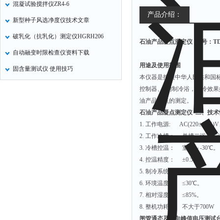
混凝试验搅拌仪ZR4-6
冠层分析仪
产品介绍：
新型种子风选净度仪技术文章
二氧化硫检测仪
破乳化（抗乳化）测定仪HGRH206
石油产品凝点测定仪
型号：TD5
品质检测仪
自动融变时限检查仪资料下载
病害肉快检仪
用途及使用范围
固含量测试仪 使用技巧
山梨酸钾检测仪
本仪器是按照中华人民共和国标
重金属检测仪
控制器、*的制冷浴，制冷效
油产品凝点的测定。
润麦器
石油产品凝点测定仪
二、技
乳品分析仪
1. 工作电源: AC(220±10%)
蛋白质检测仪
2. 工作冷槽： 单槽二浴，
3. 冷槽控温： 室温～-30℃
4. 控温精度： ±0.5℃
5. 制冷系统： 新型制冷压
6. 环境温度： ≤30℃。
7. 相对湿度： ≤85%。
8. 整机功耗： 不大于700W
闸管通态及正向峰值电压测试台 型