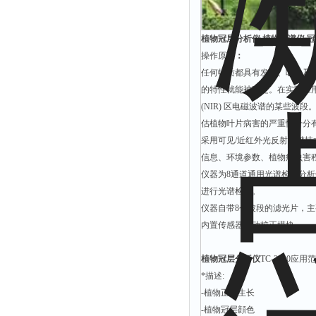
植物冠层分析仪 植物光谱仪 冠层
操作原理
：
任何物质都具有发射、吸收及
的特性就能被确定。在实际应
(NIR) 区电磁波谱的某些波
估植物叶片病害的严重性十分
采用可见/近红外光反射光谱
信息、环境参数、植物病虫害
仪器为8通道通用光谱检测分
进行光谱检测。
仪器自带8个波段的滤光片，主要中心波段为：
内置传感器自动校正模块。
植物冠层分析仪
TC-2000应用
*描述:
-植物正常生长
-植物冠层顔色