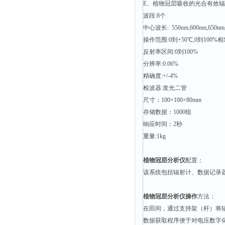
E、植物冠层吸收的光合有效辐射
波段:8个
中心波长: 550nm,600nm,650nm,7
操作范围:0到+50℃,0到100
反射率区间:0到100%
分辨率:0.06%
精确度:+/-4%
检波器:发光二管
尺寸：100×100×80mm
存储数据：1000组
响应时间：2秒
重量:1kg
植物冠层分析仪
配置：
该系统包括辐射计、数据记录器
植物冠层分析仪操作
方法：
在田间，通过支持架（杆）将
数据获取程序便于对电压数字