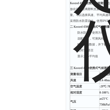
Kestrel 4500便携式气候测量仪
放在强化玻璃塑料支架上，安
量。可以选择风速、平均风速和
采用防水防震设计，使用IP6
二
Kestrel 4500便携式气候测
防水防震，使用方便
选配附件，可测风向
能够存储数据，并下载到电
支持5种语言
显示大小平均值
三
Kestrel 4500便携式气候测
测量项目
测量范
风速
0.4-40m
空气温度
-29℃-7
相对湿度
0-100%
at25°C
气压
750hPa/