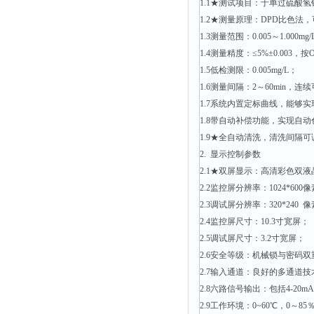
1.1★测试项目：于单过硫酸
1.2★测量原理：DPD比色
1.3测量范围：0.005～1.000m
1.4测量精度：≤5%±0.003，
1.5低检测限：0.005mg/L；
1.6测量间隔：2～60min，
1.7系统内置定标曲线，能够
1.8带自动补偿功能，实现自
1.9★全自动清洗，清洗间隔
2. 显示控制参数
2.1★双屏显示：高清彩色
2.2监控屏分辨率：1024*60
2.3调试屏分辨率：320*240
2.4监控屏尺寸：10.3寸宽屏
2.5调试屏尺寸：3.2寸宽屏；
2.6安全等级：机械锁与密码
2.7输入通道：良好的多通道
2.8六路信号输出：包括4-20
2.9工作环境：0~60℃，0～