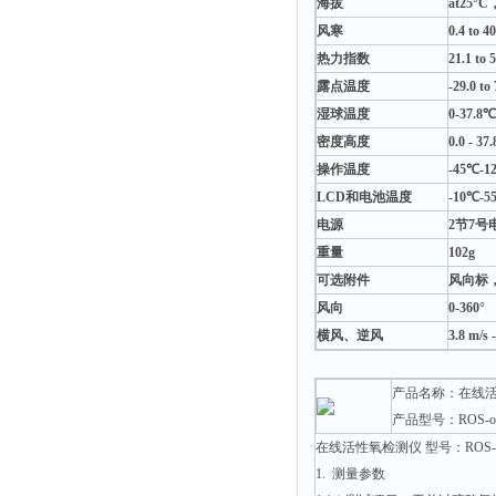
海拔
at25°C
风寒
0.4 to 4
热力指数
21.1 to 
露点温度
-29.0 to
湿球温度
0-37.8℃
密度高度
0.0 - 37
操作温度
-45℃-1
LCD和电池温度
-10℃-5
电源
2节7号
重量
102g
可选附件
风向标
风向
0-360°
横风、逆风
3.8 m/s 
产品名称：在线
产品型号：ROS-ox
在线活性氧检测仪 型号：ROS-ox
1. 测量参数