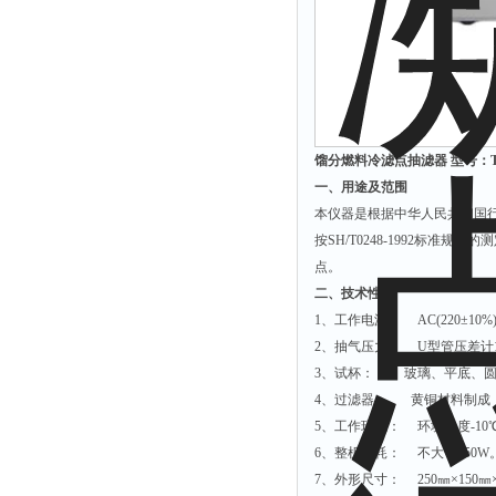
馏分燃料冷滤点抽滤器 型号：TL
一、用途及范围
本仪器是根据中华人民共和国行业
按SH/T0248-1992标
点。
二、技术性能
1、工作电源： AC(220±10%
2、抽气压力： U型管压差计196
3、试杯： 玻璃、平底、圆形，内
4、过滤器： 黄铜材料制成，过
5、工作环境： 环境温度-10℃
6、整机功耗： 不大于150W
7、外形尺寸： 250㎜×150㎜