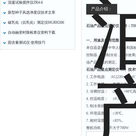
混凝试验搅拌仪ZR4-6
冠层分析仪
产品介绍：
新型种子风选净度仪技术文章
二氧化硫检测仪
破乳化（抗乳化）测定仪HGRH206
石油产品凝点测定仪
型号：TD5
品质检测仪
自动融变时限检查仪资料下载
病害肉快检仪
一、用途及使用范围
固含量测试仪 使用技巧
山梨酸钾检测仪
本仪器是按照中华人民共和国标
重金属检测仪
控制器、*的制冷浴，制冷效
油产品凝点的测定。
润麦器
石油产品凝点测定仪
二、技术
乳品分析仪
1. 工作电源: AC(220±10%)V
蛋白质检测仪
2. 工作冷槽： 单槽二浴，
3. 冷槽控温： -20℃～+60
4. 控温精度： ±0.5℃
5. 制冷系统： 新型制冷压
6. 环境温度： ≤30℃。
7. 相对湿度： ≤85%。
整机功耗： 不大于700W