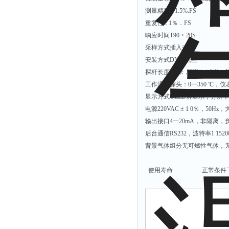
烟尘监测仪
测量精度± 1.5%.FS
湿度仪
重复性± 1％．FS
响应时间T90 < 20S
采样方式插入式
安装方式DN65法兰
探杆长度0.6米，1米，1.2米
工作温度探头：0一350 ℃，仪表
显示方式OLED屏显示，分辨
电源220VAC ± 1 0％，50Hz
输出接口4一20mA，非隔离，
后台通信RS232，波特率1 1520
背景气体组分无可燃性气体，
使用寿命 正常条件下，仪