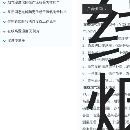
烟气湿度仪的操作流程是怎样的？
非甲烷检测仪
产品介绍：
采用固态电解陶瓷传感干湿氧测量技术
掺入量测量仪
伴热管式阻容法湿度仪工作原理
在线烟气湿度仪
型号：YQS-3
氢气检测仪
在线高温湿度仪 简介
产品特点
杀虫灯
1．能在350 ℃以内的高温环
湿度变送器
二氧化硅测定仪
2．原装进囗传感器，保证分
甲醛检测仪
3．探头采用特殊材料（不锈钢3
4．仪表外壳防护等级IP65
氧分析仪
5．高精度的温度自动补偿，
氧气检测仪
6．一体化设计、操作简单、
氰化氢检测仪
7．体积百分比输出，满足检
在线烟气湿度仪
​
概述
氨气检测仪
YQS-350高温湿度仪采用国
乙烯分析仪
高温、测量精度高、耐弱酸、
巡检仪
硝烟气湿度的测量，亦可应用
备注：若遇到低温高湿高粉尘
污染仪
测量原理 干湿氧原理
氡测量仪
检测量程o一40 VOL%或0一85