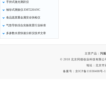
手持式激光测距仪
非甲烷检测仪
袖珍式测振仪.EMT220ANC
掺入量测量仪
食品蔬菜重金属安全快检仪
氢气检测仪
气垫导轨综合实验装置行业标准
杀虫灯
多参数水质快速分析仪技术文章
二氧化硅测定仪
甲醛检测仪
氧分析仪
主营产品：
污垢
氧气检测仪
© 2018 北京同德创业科技有限公司(
氰化氢检测仪
地址：北京市通
备案号：
京ICP备11038408号-1
氨气检测仪
乙烯分析仪
巡检仪
污染仪
氡测量仪