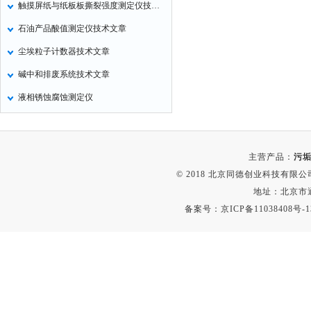
触摸屏纸与纸板板撕裂强度测定仪技术文章
非甲烷检测仪
石油产品酸值测定仪技术文章
掺入量测量仪
尘埃粒子计数器技术文章
氢气检测仪
碱中和排废系统技术文章
杀虫灯
液相锈蚀腐蚀测定仪
二氧化硅测定仪
甲醛检测仪
氧分析仪
主营产品：
污垢
氧气检测仪
© 2018 北京同德创业科技有限公司(
氰化氢检测仪
地址：北京市通
备案号：
京ICP备11038408号-1
氨气检测仪
乙烯分析仪
巡检仪
污染仪
氡测量仪