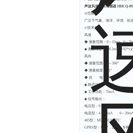
声波风速风向传感器 HHCQ-09
⊙范围
广泛于气象、海洋、环境、机
⊙技术参数
风速
◆ 测量范围：0～10m/s 0～30m
◆ 测量精度：±(0.2m/s±0.02*
风向
◆ 测量范围：1～360°
◆ 测量精度：±1°
◆ 供 电：9V～24V
◆ 静态功耗：45mA
◆ 工作功耗：70mA
◆ 信号输出：
电压型：0～2V 0.4～2V
电流型：4～20mA 0～20m
485型：MODBUS-RTU
GPRS型：UDP，公网，专网