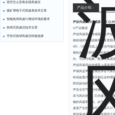
高空怎么安装在线风速仪
产品介绍：
煤矿用电子式风速表技术文章
智能热球风速计测试环境的要求
声波风速风向传感器 HHCQ-09
热球式风速仪技术文章
⊙产品概述
声波风速风向传感器又名声波
手持式热球风速仪性能选择
接收端的时间或频率（多普勒
485，GPRS无线上网等信号
整机外壳采用优质ABS材质，
向。可以与电脑、数据采集器或
声波风速风向传感器
⊙基本
声测风是声波检测技术在气体介
杯或旋翼式风速仪相比这种测
阵风脉动的高频成分。
声音在空气中的传播速度，会
若与风向相反，它的速度会变
确的风速和风向。由于声波在
速度产生的影响可以忽略不
声波风速风向传感器使用四个