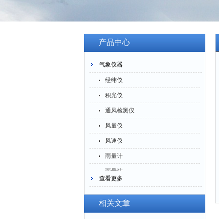
产品中心
气象仪器
经纬仪
积光仪
通风检测仪
风量仪
风速仪
雨量计
雨量站
查看更多
风向标
气象站
相关文章