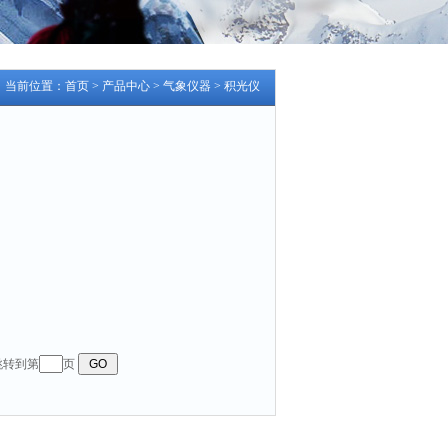
当前位置：
首页
>
产品中心
>
气象仪器
>
积光仪
 跳转到第
页