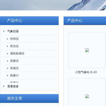
产品中心
产品中心
气象仪器
经纬仪
积光仪
通风检测仪
风量仪
风速仪
小型气象站 JL-03
雨量计
雨量站
查看更多
风向标
气象站
相关文章