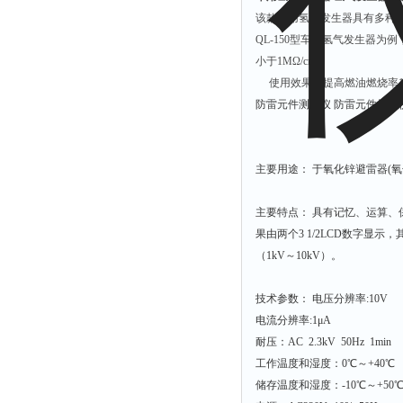
该款车用氢气发生器具有多种型
QL-150型车用氢气发生器为
小于1MΩ/cm。
使用效果：提高燃油燃烧率1
防雷元件测试仪 防雷元件检测仪 型
主要用途： 于氧化锌避雷器(
主要特点： 具有记忆、运算、
果由两个3 1/2LCD数字显
（1kV～10kV）。
技术参数： 电压分辨率:10V
电流分辨率:1μA
耐压：AC 2.3kV 50Hz 1min
工作温度和湿度：0℃～+40℃
储存温度和湿度：-10℃～+50