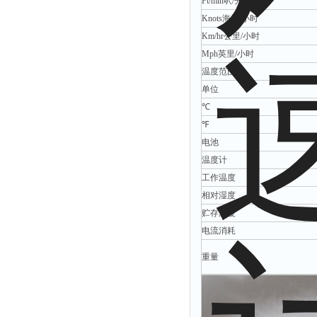
Ft/min呎/分
Knots海里/小时
Km/hr公里/小时
Mph英里/小时
温度范围
单位
℃
℉
电池
温度计
工作温度
相对湿度
贮存温度
电流消耗
重量