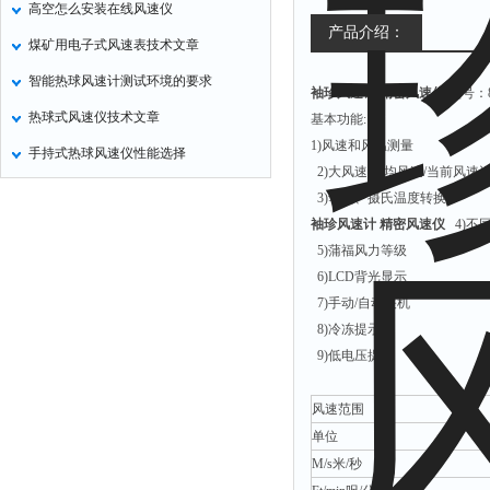
高空怎么安装在线风速仪
产品介绍：
煤矿用电子式风速表技术文章
智能热球风速计测试环境的要求
袖珍风速计 精密风速仪
型号：8
热球式风速仪技术文章
基本功能:
1)风速和风温测量
手持式热球风速仪性能选择
2)大风速/平均风速/当前风速
3)华氏、摄氏温度转换
袖珍风速计 精密风速仪
4)不同风
5)蒲福风力等级
6)LCD背光显示
7)手动/自动关机
8)冷冻提示
9)低电压提示
风速范围
单位
M/s米/秒