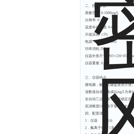
二、技术参数
测量范围: 0-1000mg/L
分辨率: 0.1
温度补偿范围: 0-60℃
示值误差: ±5%
电源: AC 220V 50Hz
功率消耗:2W
仪器外形尺寸: 205×220×85（
仪器重量: 0.5㎏
三、仪器特点
微电脑，触摸式键盘使用方便
读数值自动转换成以mg/L为单
全自动三点校准，读数稳定后
高清晰度LCD数字显示（4½）
四、配置清单
1．仪器 1台
2．氟离子电 1支