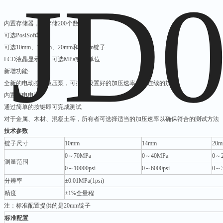
内置存储器，可存储200个数据
可选PosiSoft软件
可选10mm、14mm、20mm和50mm锭子
LCD液晶显示表，可选MPa或psi单位
新增功能-
全新的电动控制液压泵，可按照设置好的加压速率平缓连续的加压
内置充电电池
通过简单的按键即可完成测试
对于金属、木材、混凝土等，所有者可选择适当的加压速率以确保符合的测试方法
技术参数
锭子尺寸
10mm
14mm
20m
0～70MPa
0～40MPa
0～
测量范围
0～10000psi
0～6000psi
0～3
分辨率
±0.01MPa(1psi)
精度
±1%全量程
注：标准配置提供的是20mm锭子
标准配置