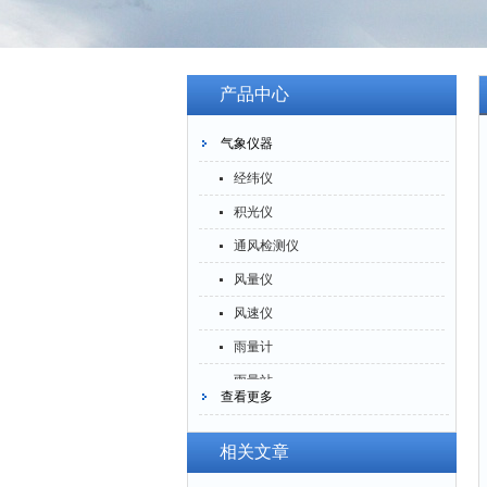
产品中心
气象仪器
经纬仪
积光仪
通风检测仪
风量仪
风速仪
雨量计
雨量站
查看更多
风向标
气象站
相关文章