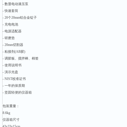
- 数显电动液压泵
- 快速套筒
- 20个20mm铝合金锭子
- 充电电池
- 电源适配器
- 研磨垫
- 20mm切割器
- 粘接剂(AB胶)
- 调胶板、搅拌棒、棉签
- 使用说明书
- 演示光盘
- NIST校准证书
- 一年的保质期
- 坚固轻便的仪器箱
包装重量：
8.6kg
仪器箱尺寸
43x33x15cm