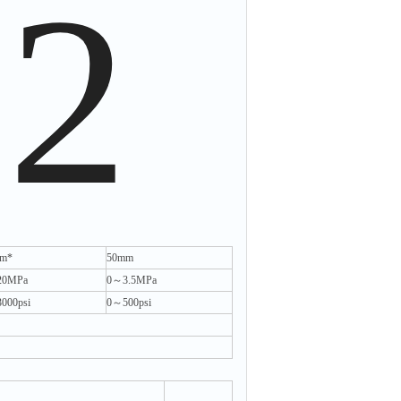
m*
50mm
20MPa
0～3.5MPa
000psi
0～500psi