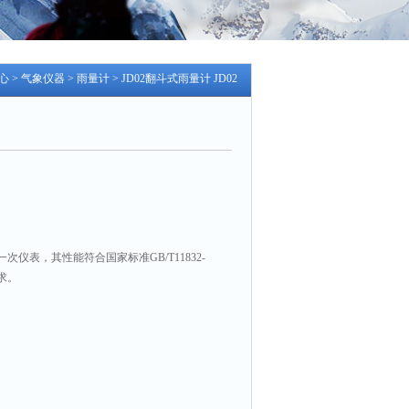
心
>
气象仪器
>
雨量计
> JD02翻斗式雨量计 JD02
表，其性能符合国家标准GB/T11832-
求。
采用了三维流线型设计，使翻斗翻水更加流
式雨量计，使用过程中要定期维护、清洗翻斗
倾角调整、锁定在倾角位置上，安装仪器时只需