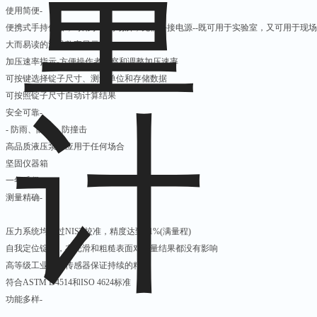
使用简便-
便携式手持仪器，可用于任何场所，无需外接电源--既可用于实验室，又可用于现
大而易读的液晶数字显示
加压速率指示-方便操作者观察和调整加压速率
可按键选择锭子尺寸、测量单位和存储数据
可按照锭子尺寸自动计算结果
安全可靠-
- 防雨、防尘、防撞击
高品质液压泵可应用于任何场合
坚固仪器箱
一年质保
测量精确-
压力系统均经过NIST校准，精度达到±1%(满量程)
自我定位锭子，在光滑和粗糙表面对测量结果都没有影响
高等级工业压力传感器保证持续的精度
符合ASTM D4514和ISO 4624标准
功能多样-