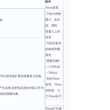
附件
50mm套装
·于较小的附
着力，如木
表
材、塑料、
混凝土上的
涂层
·可提供更高
的精度和重
复性
·测量范围0
～3.5MPa(0
～500psi)
L)即可以很简便扩展到测量更大的电
·包括50mm
套筒、50mm
不产生压降,也即电流表的内阻几乎为
切割器、12
内阻的测量对象。
个50mm锭子
50mm打孔模