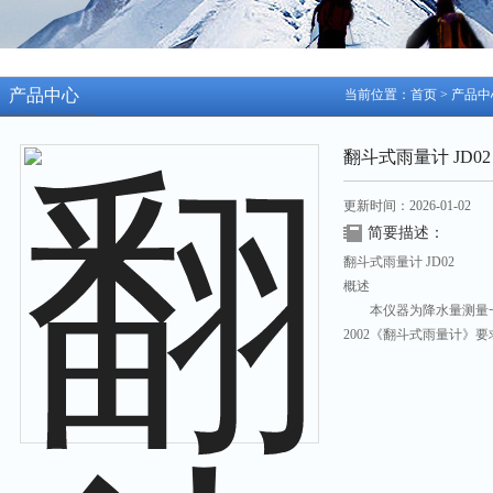
产品中心
当前位置：
首页
>
产品中
翻斗式雨量计 JD02
更新时间：2026-01-02
简要描述：
翻斗式雨量计 JD02
概述
本仪器为降水量测量一次仪
2002《翻斗式雨量计》要
本仪器的核心部件翻斗
畅，且容易清洗。
本仪器为精密型双翻斗
和引水漏斗出水口。
本仪器出厂时已将翻斗
按照