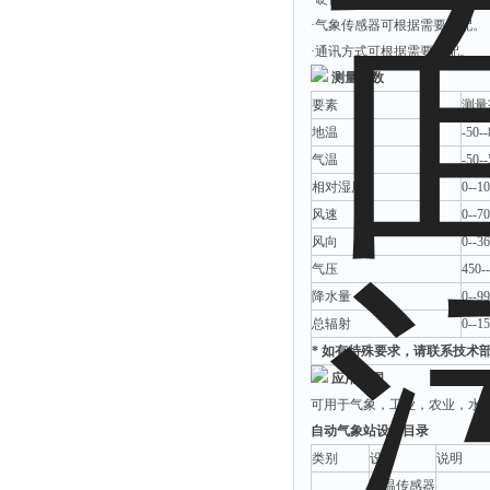
·气象传感器可根据需要选配。
·通讯方式可根据需要选配。
测量参数
要素
测量
地温
-50--
气温
-50--
相对湿度
0--1
风速
0--70
风向
0--3
气压
450-
降水量
0--99
总辐射
0--1
* 如有特殊要求，请联系技术
应用范围
可用于气象，工业，农业，水
自动气象站设备目录
类别
设备
说明
气温传感器