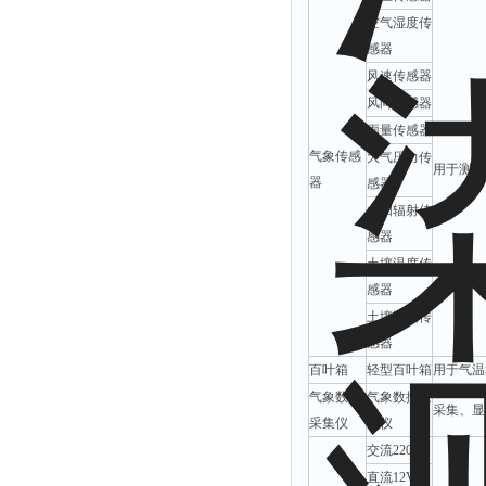
空气湿度传
感器
风速传感器
风向传感器
雨量传感器
气象传感
大气压力传
用于测量
器
感器
太阳辐射传
感器
土壤温度传
感器
土壤湿度传
感器
百叶箱
轻型百叶箱
用于气温
气象数据
气象数据采
采集、显
采集仪
集仪
交流220V
直流12V