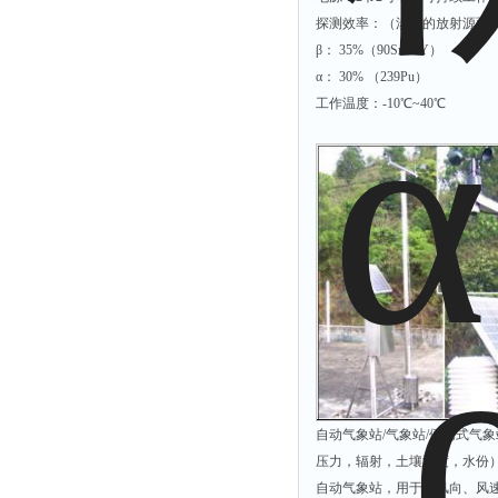
烟尘监测仪
探测效率：（涉及的放射源面积10
湿度仪
β： 35%（90Sr/90Y）
α： 30% （239Pu）
工作温度：-10℃~40℃
自动气象站/气象站/便携式气
压力，辐射，土壤温度，水份） 
自动气象站，用于对风向、风