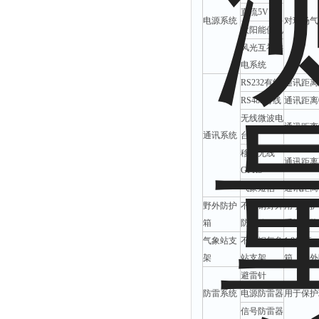
直流5V
电源系统
对现场气
太阳能供电
风光互补供
电系统
RS232有线
通讯距离0
RS485有线
通讯距离0
无线微波电
通讯距离0
通讯系统
台
移动无线
通讯距离
GPRS
气象短信
通讯距离
野外防护
不锈钢野外
用于防护
箱
防护箱
系统、防
气象站支
不锈钢气象
1.8米
架
站支架
箱、野外
避雷针
防雷系统
电源防雷器
用于保护
信号防雷器