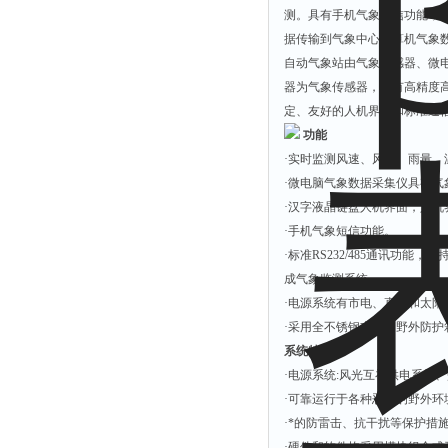
测。具有手机气象短信功能，可
据传输到气象中心计算机气象
自动气象站由气象传感器、微
器为气象传感器，具有高精度
定、友好的人机界面和标准通
功能
·实时监测风速、风向、雨量
·微电脑气象数据采集仪具有
·汉字液晶键盘人机界面，人机
·手机气象短信功能。
·标准RS232/485通讯功
成气象监测系统。
·电源系统有市电、直流和太阳
·采用全不锈钢支架和野外防
系统特点
·电源系统:风光互补供电系统、
·可靠运行于各种恶劣的野外
·*的防雷击、抗干扰等保护措
·硬件和软件均采用模块组合式