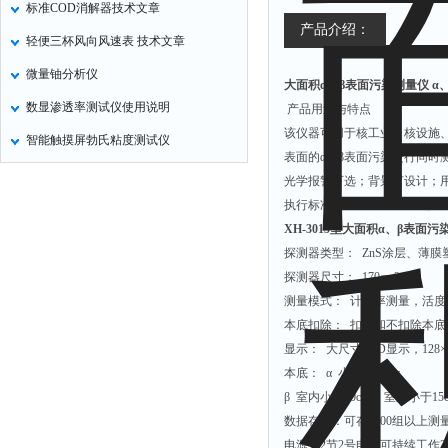
标准COD消解器技术文章
非甲烷检测仪
产品介绍：
轻便三杯风向风速表 技术文章
掺入量测量仪
微量铀分析仪
大面积α、β表面污染测量仪 α、
氢气检测仪
数显渗透率测试仪使用说明
产品用途与特点
杀虫灯
该仪器可用于核工业、核设施
智能触摸屏勃氏粘度测试仪
二氧化硅测定仪
表面的α、β表面污染进行同时
甲醛检测仪
光学报警可选；背景灯设计；用户
执行标准：GB/T 5202-2008。
氧分析仪
XH-3015型大面积α、β表面
氧气检测仪
探测器类型： ZnS涂层、薄
氰化氢检测仪
探测器尺寸： 170cm2
测量模式： 计数率测量，活
氨气检测仪
本底扣除： 扣除和不扣除本
乙烯分析仪
显示： 大尺寸LCD显示，128
巡检仪
本底： α 小于0.1cps；
β 室内小于10cps；室外小于15c
污染仪
数据存储：可存5000组以上测
氡测量仪
电源：2节2号电池可持续工作