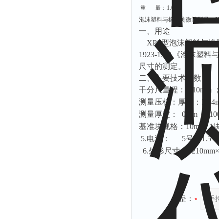
重 量：1.0Kg
泡沫塑料与橡胶测微计型号：X
一、
用途
XPS型
泡沫塑料与橡
1923-1981《泡
尺寸的测定。
二、
主要技术参数
千分尺量程：0-10mm 
测量压板：厚度：3.74m
测量厚度： 0mm ～ 10
基准块规格：
10mm
1
5.
电池： 5号；1.5
6.
外形尺寸： 210mm×1
产品：