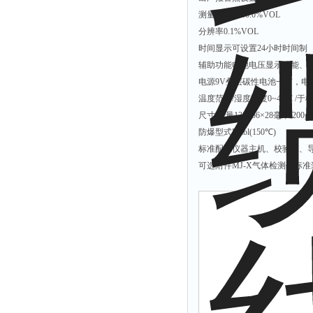
烟尘监测仪
测量范围0~30.0%VOL
湿度仪
分辨率0.1%VOL
时间显示可设置24小时时间制
辅助功能电池电压显示功能、
电源9V叠层碳性电池一节，电
温度范围/湿度温度0~40℃ /
尺寸/重量130×56×28毫米/200g
防爆型式Exibl(150℃)
标准配置仪器主机、校验罩、
可选附件MJ-X气体检测仪标