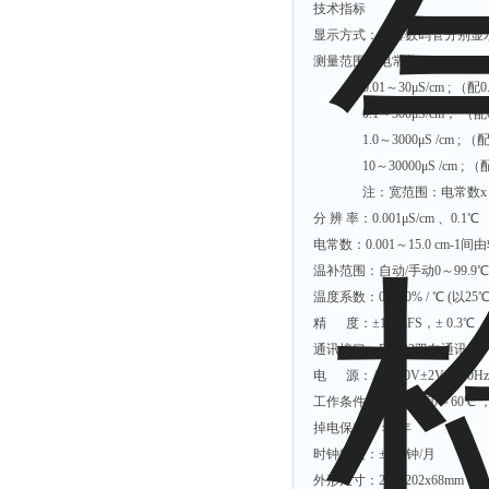
技术指标
显示方式：双排数码管分
测量范围：电常数x (1～3000) μ
0.01～30μS/cm ; （配
0.1～300μS/
1.0～3000μS /cm ; （配
10～30000μS /c
注：宽范围：电常数x（10～
分 辨 率：0.001μS/cm 、0.1℃
电常数：0.001～15.0 cm-1
温补范围：自动/手动0～99.9
温度系数：0～10% / ℃ (以2
精 度：±1.0%FS，± 0.3℃
通讯接口：RS232双向通讯
电 源：AC220V±2V ，50H
工作条件：环境温度0～60℃ 
掉电保存：＞5年
时钟精度：±1分钟/月
外形尺寸：202x202x68mm