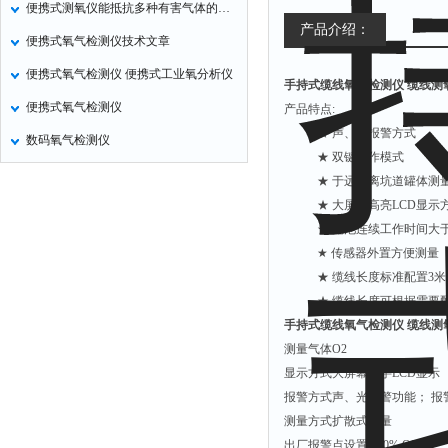
便携式测氧仪能抵抗多种有害气体的干扰
非甲烷检测仪
产品介绍：
便携式氧气检测仪技术文章
掺入量测量仪
便携式氧气检测仪 便携式工业氧分析仪
手持式缆线氧气检测仪 缆线测
氢气检测仪
便携式氧气检测仪
产品特点:
杀虫灯
★ 声、光报警方式
数码氧气检测仪
二氧化硅测定仪
★ 双键操作模式
甲醛检测仪
★ 于远距离坑道罐体测
★ 大屏幕高亮LCD显示
氧分析仪
★ 电池连续工作时间大于5
氧气检测仪
★ 传感器外置方便测量
氰化氢检测仪
★ 缆线长度标准配置3
★ 缆线长度可根据需要
氨气检测仪
手持式缆线氧气检测仪 缆线测
乙烯分析仪
测量气体O2
巡检仪
显示方式大屏幕数字LCD显示
报警方式声、光报警功能； 报警
污染仪
测量方式扩散式测量
氡测量仪
出厂报警点设置18.0% O2