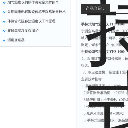
烟气湿度仪的操作流程是怎样的？
非甲烷检测仪
产品介绍：
采用固态电解陶瓷传感干湿氧测量技术
掺入量测量仪
伴热管式阻容法湿度仪工作原理
手持式烟气湿度仪 YHS-1000
氢气检测仪
在线高温湿度仪 简介
于测定高温气氛中的湿度，可
杀虫灯
域内的湿度测控；烟草、蔬菜
湿度变送器
二氧化硅测定仪
测定，焊条干燥炉中的湿度测
甲醛检测仪
手持式烟气湿度仪 YHS-1000
1、采用目前的进口传感器，适
氧分析仪
很大。
氧气检测仪
2、响应速度快，是普通干湿
氰化氢检测仪
主要技术
1 湿度测量范围：0～100%
氨气检测仪
2 湿度测量准确度：±2%F
乙烯分析仪
3 响应时间：小于
巡检仪
4 传感器平均寿命：大于2年
5 允许环境温度：0～300℃
污染仪
6 手持式湿度仪显示：液晶
氡测量仪