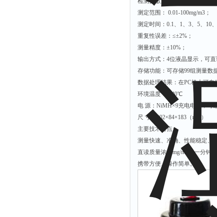
检测灵敏度：0.01mg/m3；
测定范围： 0.01-100mg/m3；
测定时间：0.1、1、3、5、1
重复性误差：≤±2%；
测量精度：±10%；
输出方式：4位液晶显示，可直
存储功能：可存储99组测量
数据处理结果：在PC机上可
环境温度：0-40℃
电 源：NiMH×9充电电池，可
尺 寸：202×84×183（mm）
主要技术特点:
测量快速、准确、性能稳定、
直读质量浓度mg/m3，一分钟
携带方便、操作简单。