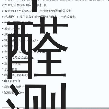
过外置打印系统即可实现报告打印。
● 数据接口：外设USB接口，支持数据管理和仪器控制。
● 耗材配件： 提供完备的前处理设备和耗材，一站式服务。
● 光源：高亮发光二管
● 波长：412 nm
● 测定下限：5.0 mg/kg
● 测定范围：0.0-625.0 mg/kg
● 测量精度：±5%
● 电源：AC（220±22 V、50±1 Hz）
● 尺寸：275x210x125 mm
● 重量：1.5 kg
* 水浴锅1台
* 样品前处理器具1套
* 电子台秤1台
* 微机接口和数据处理软件1套
* 试剂1套（100次）