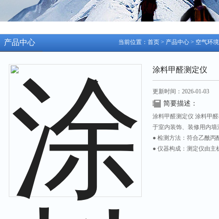
产品中心
当前位置：
首页
>
产品中心
>
空气环境
涂料甲醛测定仪
更新时间：2026-01-03
简要描述：
涂料甲醛测定仪 涂料甲醛检
于室内装饰、装修用内墙
● 检测方法：符合乙酰丙酮分
● 仪器构成：测定仪由
装，仪器体积小、重量轻