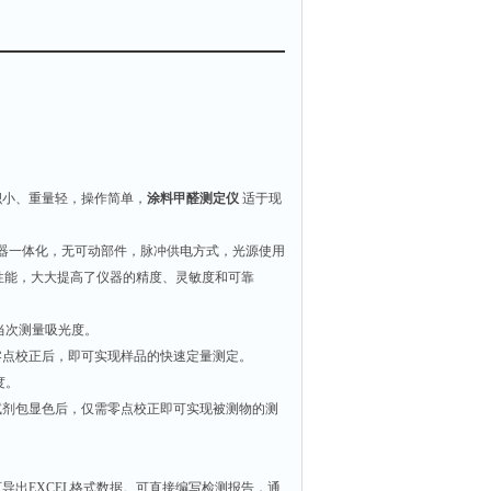
积小、重量轻，操作简单，
涂料甲醛测定仪
适于现
感器一体化，无可动部件，脉冲供电方式，光源使用
性能，大大提高了仪器的精度、灵敏度和可靠
示当次测量吸光度。
零点校正后，即可实现样品的快速定量测定。
度。
试剂包显色后，仅需零点校正即可实现被测物的测
导出EXCEL格式数据。可直接编写检测报告，通