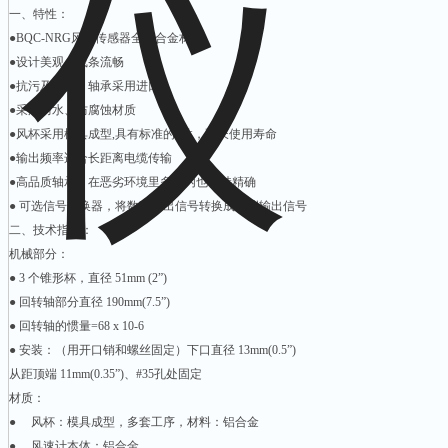
一、特性：
●BQC-NRG风速传感器全铝合金材质
●设计美观、线条流畅
●抗污及磨损，轴承采用进口
●采用防水、防腐蚀材质
●风杯采用模具成型,具有标准的*性，延长使用寿命
●输出频率适合长距离电缆传输
●高品质轴承，在恶劣环境里多年内也保持精确
● 可选信号转换器，将数字输出信号转换成模拟输出信号
二、技术指标：
机械部分：
● 3 个锥形杯，直径 51mm (2”)
● 回转轴部分直径 190mm(7.5”)
● 回转轴的惯量=68 x 10-6
● 安装：（用开口销和螺丝固定）下口直径 13mm(0.5”)
从距顶端 11mm(0.35”)、#35孔处固定
材质：
● 风杯：模具成型，多套工序，材料：铝合金
● 风速计本体：铝合金