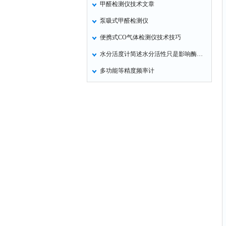
甲醛检测仪技术文章
非甲烷检测仪
泵吸式甲醛检测仪
掺入量测量仪
便携式CO气体检测仪技术技巧
氢气检测仪
水分活度计简述水分活性只是影响酶活性稳定性条件之一
杀虫灯
多功能等精度频率计
二氧化硅测定仪
甲醛检测仪
氧分析仪
氧气检测仪
氰化氢检测仪
氨气检测仪
乙烯分析仪
巡检仪
污染仪
氡测量仪