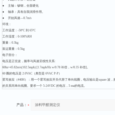
● 主轴：铍铜，全面硬化
● 轴承：具有自我润滑作用。
● 开始风速—0.7m/s
环境：
工作温度：-50ºC 到 65ºC
工作湿度：0-100%RH
重量：0.3kg
装运重量：0.5kg
电子部分：
电压是正弦波，频率与风速呈线性关系:
60hz=45.82m/s(102.5mph) [1.7mph/Hz w/0.78 补偿，w/0.35 补偿]。
60 圈的电压是 2.0VAC（典型是 6VAC P-P）
霍耳效应（#40H）：用一个霍耳效应开关代替了单向线圈，电压输出是square 波，
的关系同单向线圈。要求一个 5-24VDC 的电压，5 ma的电流。
产品：