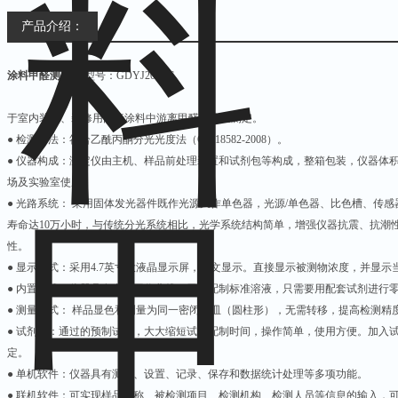
产品介绍：
涂料甲醛测定仪
型号：GDYJ201SG
于室内装饰、装修用内墙涂料中游离甲醛的快速测定。
● 检测方法：符合乙酰丙酮分光光度法（GB 18582-2008）。
● 仪器构成：测定仪由主机、样品前处理装置和试剂包等构成，整箱包装，仪器体
场及实验室使用。
● 光路系统： 采用固体发光器件既作光源又作单色器，光源/单色器、比色槽、传
寿命达10万小时，与传统分光系统相比，光学系统结构简单，增强仪器抗震、抗潮
性。
● 显示方式：采用4.7英寸大液晶显示屏，中文显示。直接显示被测物浓度，并显
● 内置曲线：仪器具有内置工作曲线，无需配制标准溶液，只需要用配套试剂进行
● 测量方式： 样品显色和测量为同一密闭器皿（圆柱形），无需转移，提高检测精
● 试剂盒：通过的预制试剂，大大缩短试剂配制时间，操作简单，使用方便。加入
定。
● 单机软件：仪器具有测量、设置、记录、保存和数据统计处理等多项功能。
● 联机软件：可实现样品名称、被检测项目、检测机构、检测人员等信息的输入，可