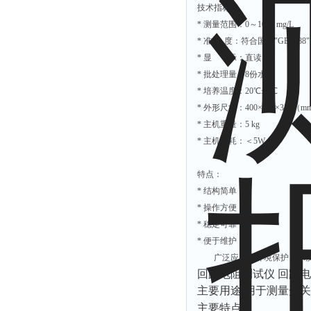
技术指标：
* 测量范围：0～1000 mg/L
* 准 确 度：符合国标"GB7488"
* 显 示：直读
* 批处理量：8份水样
* 培养温度：20℃±1℃
* 外形尺寸：400×270×350（m
* 主机重量：5 kg
* 主机功耗：＜5W
特点：
* 结构简单
* 操作方便
* 稳定可靠
* 便于维护
广泛应用于环境保护、水质
回路电阻测试仪 回路电阻
主要用途:用于测量开
主要特点: