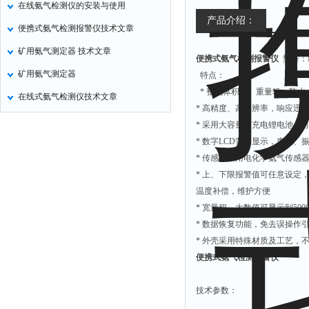
在线氨气检测仪的安装与使用
非甲烷检测仪
产品介绍：
便携式氨气检测报警仪技术文章
掺入量测量仪
矿用氨气测定器 技术文章
便携式氨气检测报警仪
型号：M
氢气检测仪
矿用氨气测定器
特点：
杀虫灯
* 整机体积小、重量轻，防
在线式氨气检测仪技术文章
二氧化硅测定仪
* 高精度、高分辨率，响应迅
甲醛检测仪
* 采用大容量可充电锂电池，
* 数字LCD背光显示，声光、
氧分析仪
* 传感器采用电化学氨气传感
氧气检测仪
* 上、下限报警值可任意设定
氰化氢检测仪
温度补偿，维护方便
* 宽量程，大数值可显示到50000pp
氨气检测仪
* 数据恢复功能，免去误操作
乙烯分析仪
* 外壳采用特殊材质及工艺，
巡检仪
便携式氨气检测报警仪
污染仪
技术参数：
氡测量仪