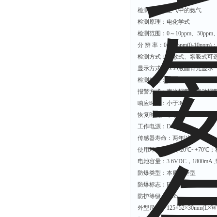
烟尘监测仪
检测气体：空气中的氨气
湿度仪
检测原理：电化学式
检测范围：0～10ppm、50ppm、10
分 辨 率：0.001ppm(0-10ppm)
检测方式：扩散式、泵吸式可
显示方式：LCD液晶背光显示
检测精度：≤±3%（F.S）
报警方式：声光报警、振动报
响应时间：小于30S
恢复时间：小于40S
工作电源：DC3.6V
传感器寿命：两年以上
使用环境：温度-20℃~+70℃
电池容量：3.6VDC，1800m
防爆类型：本质安全型
防爆标志：Exia II CT6
防护等级：IP65
外型尺寸：125×52×30mm(L×W