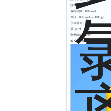
余氯仪
技术指标：
挥发酚测定仪
低检出限：0.01mg/L
量程：0.01mg/L～20.0mg/L
氯化物测定仪
示值误差：±5%
浓度计
重 复 性：±3%
硝酸根测定仪
测量时间：5min
波长：520nm
吹气仪
磷酸盐测定仪
硫化物检测仪
硝酸盐氮测定仪
臭氧测定仪
水深仪
测探仪
水位计
真空泵
铁离子仪