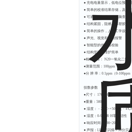
● 充电电量显示，低电位预警
有效氯仪
● 简单的校准结果存储，及其
氰尿酸仪
● 可通过数据线连接电脑查看
总砷仪
● 结构紧固，阻燃ABS塑胶精
● 简单的操作，人体工学设计
镉检测仪
● 声光、视觉和振动报警
总汞仪
● 智能型的传感器校验
总铅仪
● 结构坚固，维护简单
总铬检测仪
●检测气体： N20一氧化二氮
●测量范围：100ppm
溶解氧仪
●分 辨 率：0.1ppm（0-100ppm
COD测定仪
技数参数
●尺寸： 176×64×32mm
●重量：580g
● 湿度：﹣20℃~+50℃｛﹣4℃F
● 湿度：0-95%R·H零凝结性
● 响应时间：T90<20s
● 声报：LED灯闪烁＞90分贝