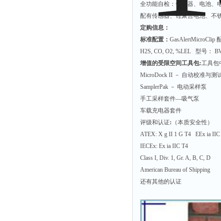
全功能自检：传感器、电池、电
配有传感器、锂聚合电池、不锈
定购信息：
标准配置：
GasAlertMi
H2S, CO, O2, %LEL 型号： B
增值的受限空间工具包:
工具包
MicroDock II － 自动校准与
SamplerPak － 电动采样泵
手工采样套件—吸气泵
车载充电器套件
评级和认证
:
（本质安全性）
ATEX:
X g II 1 G T4 EEx ia IIC
IECEx:
Ex ia IIC T4
Class I, Div. 1, Gr. A, B, C, D
American Bureau of Shipping
还有其他的认证