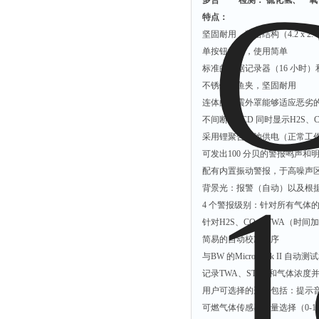
多合一 检测： 硫化氢、一
特点：
坚固耐用，紧密结构（4.2 x 2.4 x
单按钮操作，使用简单
标准的数据记录器（16 小时）
不锈钢鳄鱼夹，坚固耐用
连体的防震外罩能够适应恶劣
不间断的LCD 同时显示H2S、CO
采用锂聚合电池供电（正常工作
可发出100 分贝的警报鸣声和
配有内置振动警报，于高噪声
背景光：报警（自动）以及根
4 个警报级别：针对所有气体
针对H2S、CO 的TWA（时
简易的自动校准程序
与BW 的MicroDock II 自
记录TWA、STEL 和气体浓
用户可选择的选项包括：提示音
可燃气体传感器测量选择（0-100%