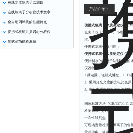
在线水质氯离子监测仪
定氮仪
产品介绍：
在线氯离子分析仪技术文章
水表
全自动四球机的性能特点
便携式氯离子水质测定仪 CEM-
磷酸根分析仪
便携式核磁共振岩心分析仪
氯离子仪于大、中、小型水厂
液位计
准。
笔式多功能检漏仪
总氮测定仪
便携式氯离子仪用途：
双氧水检测仪
便携式氯离子水质测定仪 CEM-
便控制水的氯离子达到规定的
纯水机
仪器特点：
除湿机
1.微电脑，轻触式键盘，LC
碳硫分析仪
2. 采用分光光度的光电比色
3. 主机内置大功率锂电池和
溴化物测定仪
电导率仪
国家标准方法（GB/T5750.11-2
ORP检测仪
检测速度3 分钟
一次性试剂盒
渗透性测试仪
可现场定量检测出氯离子的含
氯离子仪
脉冲供电，耗电量低