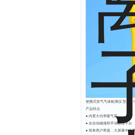
硫酸根测定仪
硫酸盐测定仪
活度计
浊度计
界面仪
总碱度测定仪
总磷测定仪
α.β测量仪
流速仪
色度仪
便携式笑气气体检测仪 型号：QTN
二氧化氯仪
产品特点
五参数检测仪
● 内置大功率吸气泵
氨氮仪
● 全自动碰撞和手动校准平台
总碱度仪
● 简单用户界面，大屏幕中文