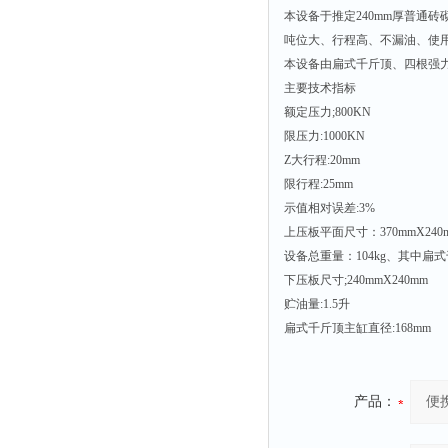
本设备于推定240mm厚普通
吨位大、行程高、不漏油、使
本设备由扁式千斤顶、四根强
主要技术指标
额定压力;800KN
限压力:1000KN
Z大行程:20mm
限行程:25mm
示值相对误差:3%
上压板平面尺寸：370mmX240
设备总重量：104kg、其中扁式
下压板尺寸;240mmX240mm
贮油量:1.5升
扁式千斤顶主缸直径:168mm
产品：