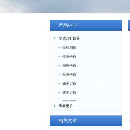
产品中心
水质分析仪器
锰检测仪
镍离子仪
铜离子仪
银离子仪
硼测定仪
铍测定仪
锑检测仪
查看更多
糖精检测仪
乙醇检测仪
相关文章
水分仪