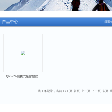
产品中心
当前
QNS-2A便携式氰尿酸仪
共 1 条记录，当前 1 / 1 页 首页 上一页 下一页 末页