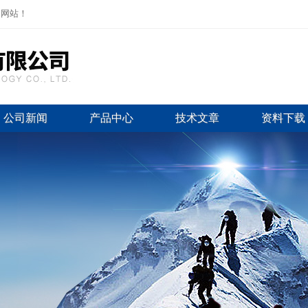
司网站！
公司新闻
产品中心
技术文章
资料下载