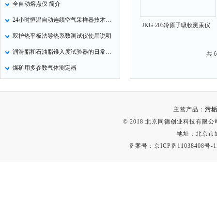
全自动熔点仪 简介
定氮仪
24小时恒温自动连续空气采样器技术文章
JKG-203冷原子吸收测汞仪
水表
双护热平板法导热系数测试仪使用说明
磷酸根分析仪
润滑脂和石油脂锥入度试验器的日常维护与保养
共 
液位计
煤矿用多参数气体测定器
总氮测定仪
双氧水检测仪
纯水机
主营产品：
污垢
除湿机
© 2018 北京同德创业科技有限公司(
碳硫分析仪
地址：北京市通
备案号：
京ICP备11038408号-1
溴化物测定仪
电导率仪
ORP检测仪
渗透性测试仪
氯离子仪