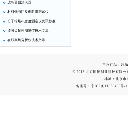
玻璃器皿清洗器
定氮仪
材料低电阻及电阻率测试仪
水表
分子筛堆积密度测定仪资讯标准
磷酸根分析仪
漆膜柔韧性测试仪技术文章
液位计
在线高氧分析仪技术文章
总氮测定仪
双氧水检测仪
纯水机
主营产品：
污垢
除湿机
© 2018 北京同德创业科技有限公司(
碳硫分析仪
地址：北京市通
备案号：
京ICP备11038408号-1
溴化物测定仪
电导率仪
ORP检测仪
渗透性测试仪
氯离子仪