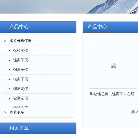
产品中心
产品中心
水质分析仪器
锰检测仪
镍离子仪
铜离子仪
银离子仪
硼测定仪
R-总镍总镍（镍离子）在线
铍测定仪
分析仪
锑检测仪
共 
查看更多
糖精检测仪
乙醇检测仪
相关文章
水分仪