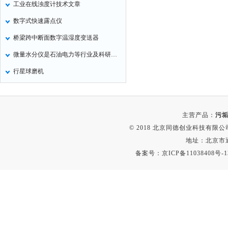
工业在线浊度计技术文章
定氮仪
数字式快速露点仪
水表
桥梁跨中断面数字温湿度变送器
磷酸根分析仪
微量水分仪是石油电力等行业及科研院校测试水分含量的理想仪器
液位计
行星球磨机
总氮测定仪
双氧水检测仪
纯水机
主营产品：
污垢
除湿机
© 2018 北京同德创业科技有限公司(
碳硫分析仪
地址：北京市通
备案号：
京ICP备11038408号-1
溴化物测定仪
电导率仪
ORP检测仪
渗透性测试仪
氯离子仪