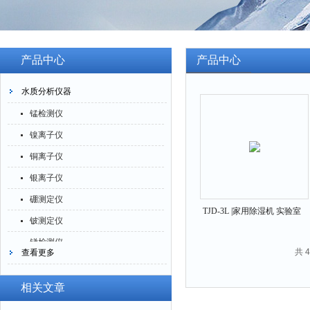
产品中心
产品中心
水质分析仪器
锰检测仪
镍离子仪
铜离子仪
银离子仪
硼测定仪
TJD-3L |家用除湿机 实验室
铍测定仪
除湿器
锑检测仪
共 
查看更多
糖精检测仪
乙醇检测仪
相关文章
水分仪