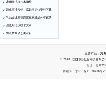
家用除湿机技术指导
定氮仪
液化石油气铜片腐蚀测定仪资料下载
水表
乳品企业应该高度重视乳品分析仪的使用和维护
磷酸根分析仪
显微熔点仪技术文章
液位计
整流桥全动态测试台
总氮测定仪
双氧水检测仪
纯水机
主营产品：
污垢
除湿机
© 2018 北京同德创业科技有限公司(
碳硫分析仪
地址：北京市通
备案号：
京ICP备11038408号-1
溴化物测定仪
电导率仪
ORP检测仪
渗透性测试仪
氯离子仪