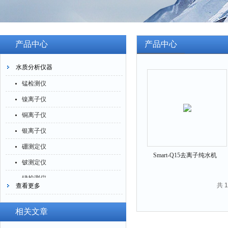
产品中心
产品中心
水质分析仪器
锰检测仪
镍离子仪
铜离子仪
银离子仪
硼测定仪
Smart-Q15去离子纯水机
铍测定仪
Smart-Q15
锑检测仪
共 
查看更多
糖精检测仪
乙醇检测仪
相关文章
水分仪