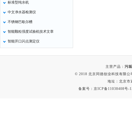
标准型纯水机
定氮仪
中文净水器检测仪
水表
不锈钢巴歇尔槽
磷酸根分析仪
智能颗粒强度试验机技术文章
液位计
智能开口闪点测定仪
总氮测定仪
双氧水检测仪
纯水机
主营产品：
污垢
除湿机
© 2018 北京同德创业科技有限公司(
碳硫分析仪
地址：北京市通
备案号：
京ICP备11038408号-1
溴化物测定仪
电导率仪
ORP检测仪
渗透性测试仪
氯离子仪