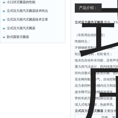
小口径灭菌器的性能
非甲烷检测仪
产品介绍：
立式压力蒸汽灭菌器技术特点
掺入量测量仪
立式压力蒸汽灭菌器技术文章
立式压力蒸汽灭菌器
型号：YM3
氢气检测仪
立式压力蒸汽灭菌器
杀虫灯
（非医用自动控水型）
卧式圆形灭菌器
二氧化硅测定仪
性能特点：
甲醛检测仪
不锈钢材质制成，经久耐用；
轻启翻盖结构，轻松省力；
氧分析仪
低水位自动补水功能，且有声
氧气检测仪
重力排汽法设计，腔内纯蒸汽
氰化氢检测仪
径向自胀式硅橡胶密封圈，密
安全阀间歇性排气，自动控制
氨气检测仪
压力表同时显示桶内压力和温
乙烯分析仪
放水阀可以排放桶内浓缩水，
巡检仪
带刹车的万向脚轮移位轻捷，
浸入式电加热管，热效率高。
污染仪
立式压力蒸汽灭菌器
主要技术参数（
氡测量仪
功率
容