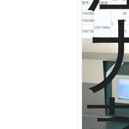
型号
工作电源
烟尘监测仪
(kW)
(L)
湿度仪
YM30B
30
YM50B
～
50
3
220V/50Hz
YM75B
75