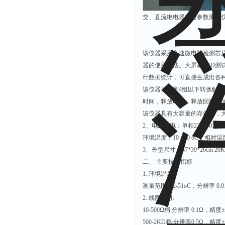
交、直流继电器综合参数测试仪 
该仪器采用高速微电脑检测芯片
器的使用方法。大屏幕LCD
行数据统计，可直接生成出各
该仪器可检测4组以下转换触
时间，释放时间，释放回跳时
该仪器具有大容量的存储器，大
2、电源供电：单相220VAC；功耗
环境温度：10 - 40 oC；相对湿
3、外型尺寸：47*39*26cm 20
二、 主要技术指标
1. 环境温度：
测量范围：2-51oC，分辨率 0.01
2. 线圈电阻:
10-500Ω档:分辨率 0.1Ω，精度±
500-2KΩ档:分辨率0.5Ω，精度±