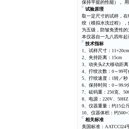
保持平挺的性能） 。
试验原理
取一定尺寸的试样，在
绞（模拟水洗过程），
为五级，防皱免烫性的
本仪器自一九八四年起
技术指标
1、试样尺寸：11×20cm
2、夹持距离：15cm
3、动夹头Z大移动距离
4、拧绞次数：0～99
5、拧绞速度：1转／秒
6、保持时间：0～99
7、砝码重：250克、500
8、电源：220V、50HZ
9、仪器重量：约15公
10、仪器体积：约500×
相关标准
美国标准：AATCCl2