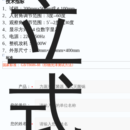
技术指标
1、试样：200mm×50mm或￠100mm
2、入射角调节范围：3度--60度
3、观察角调节范围：5ˊ--2度或30度
4、显示方式：4 位数字显示
5、电源：220V 50Hz
6、整机攻耗：<100W
7、外形尺寸：650mm×450mm×400mm
标准
国家标准： GB/T8686-88《织物光泽测试方法》
产品：
您的单位：
您的姓名：