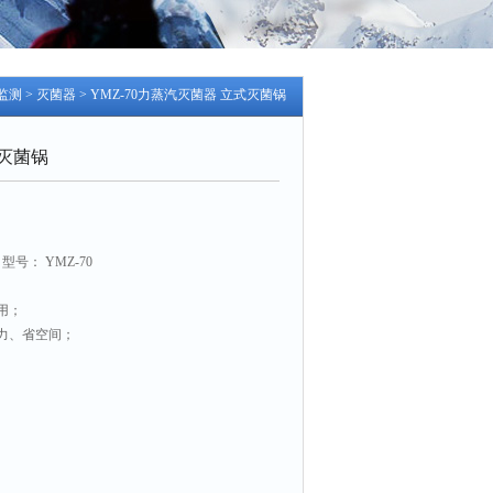
监测
>
灭菌器
> YMZ-70力蒸汽灭菌器 立式灭菌锅
灭菌锅
号： YMZ-70
用；
力、省空间；
于观察和操作；
中的加热和计时过程；