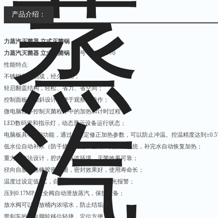
产品介绍：
力蒸汽灭菌器 立式灭菌锅
力蒸汽灭菌器 立式灭菌锅
型号： YMZ-70
性能特点:
不锈钢材质制成，经久耐用；
轻启翻盖结构，轻松、省力、省空间；
控制面板的倾斜设计，便于观察和操作；
微电脑程序控制灭菌程序中的加热和计时过程；
LED数码管和指示灯，动态显示设备运行状态；
电脑板具有PID功能，通过自整定修正加热参数，可以防止冲温。控温精度达到±0.
低水位自动补水（防干烧）功能，且有声光报警系统，补完水自动恢复加热；
重力排汽法设计，腔内纯蒸汽环境，灭菌效果可靠；
径向自胀式硅橡胶密封圈，密封效果好，使用寿命长；
温度过设定值2℃，自动停止加热，同时声光报警；
压到0.17MPa安全阀自动泄放蒸汽，保护设备；
放水阀可以排放桶内浓缩水，防止结垢；
带刹车的万向脚轮移位轻捷，定位方便；