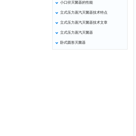
小口径灭菌器的性能
非甲烷检测仪
立式压力蒸汽灭菌器技术特点
掺入量测量仪
立式压力蒸汽灭菌器技术文章
氢气检测仪
立式压力蒸汽灭菌器
杀虫灯
卧式圆形灭菌器
二氧化硅测定仪
甲醛检测仪
氧分析仪
氧气检测仪
氰化氢检测仪
氨气检测仪
乙烯分析仪
巡检仪
污染仪
氡测量仪