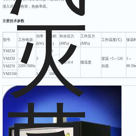
浸入式电加热管，热效率高。
主要技术参数
功率
容积
补水压力
工作压力
型号
工作电源
工作温度(℃)
保温
(kW)
(L)
(MPa)
(MPa)
YMZ30
30
YMZ50
～
3
50
室温 +5～126
1～
≥0.2≤0.4
随温度
220V/50Hz
自选
99.59
YMZ70
75
YMZ100
3.8
100