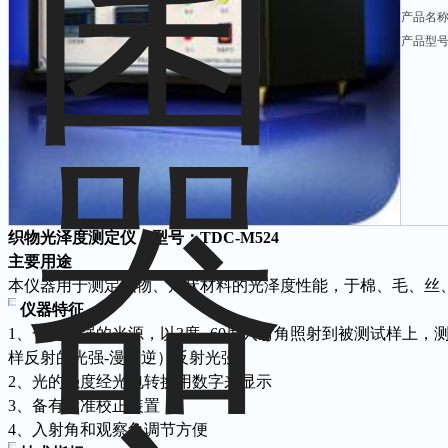
产品名
产品型号：
织物光泽度测定仪 型号：TDC-M524
主要用途
本仪器用于测定织物、片状材料的光泽度性能，于棉、毛、丝
仪器特征
1、一定光强的光源，以3度--60度入射角照射到被测试样上，测量
样反射的光强-漫（逆）反射光强
2、光的强度经光电转换用数字来显示
3、备有标准校正装置
4、入射角和观察角调节方便