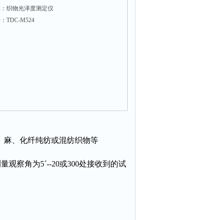
称：织物光泽度测定仪
TDC-M524
、麻、化纤纯纺或混纺织物等
观察角为5ˊ--20或300处接收到的试