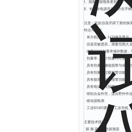
Ⅰ、观察数据视角更舒适
Ⅱ、长寿命电源开关设计在手
注意：此款仪器开辟了新的探
特点与功能
单片机控制，LCD液晶显示
仪器灵敏度高，测量范围大,
内置800组剂量率储存数据，
剂量率，累计剂量均可测量
具有剂量率阈值报警与保护
具有剂量率过载报警功能
具有探测器故障报警功能
具有电池欠压报警功能
镁铝合金外壳，适合野外作
移动源检测
工业RS485通讯、工业无线
主要技术指标
探 测 器：惰性探测器