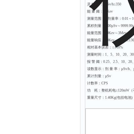
灵 敏 度：1µSv/h≥350
能 量 阈：35Kev
测量范围： 剂量率：0.01～1000.0
累积剂量：0.00µSv～9999.99µ
能量范围：40Kev～3Mev
能量响应：40Kev～3Mev≤±3
相对基本误差：≤±10%
测量时间：1、5、10、20、3
报 警 阈：0.25、2.5、10、20
读数显示：剂 量 率：µSv/h、µG
累计剂量：µSv
计数率：CPS
功 耗：整机耗电≤120mW
重量尺寸：1.40Kg(包括电池)