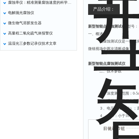
腐蚀率仪：精准测量腐蚀速度的科学工具
气压计
产品介绍：
电解抛光腐蚀仪
残炭测定仪
微生物气溶胶发生器
新型智能点腐蚀测试仪
型号： D
烃类测定仪
高量程二氧化硫气体报警仪
一、概述
含量测定仪
点腐蚀测试仪是一种把光学
温湿光三参数记录仪技术文章
计算机
微镜视场中两次清晰成像 
喊话器
新型智能点腐蚀测试仪
显示条屏
二、技术参数
方位灯
摄像机
１、深度测量范围：0-5
密度计
２、误差：全量程内测量误
硫钙铁分析仪
３、电压：220±10﹪；直流
电控箱
４、功率：小于10W。
荧光分析仪
录井仪