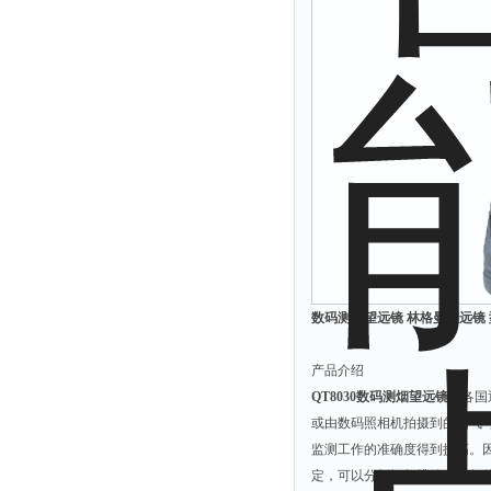
溴离子仪
硅酸根分析仪
辛烷值仪
摄录仪
馏程仪
测油仪
量热仪
数码测烟望远镜 林格曼望远镜 型
产品介绍
QT8030数码测烟望远镜
把各国
或由数码照相机拍摄到的烟气
监测工作的准确度得到提高。
定，可以分析烟气排放对空气