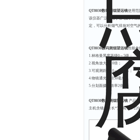
QT8030数码测烟望远镜
使用范
该仪器广泛应用于各地的环境
定，可以分析烟气排放对空气
QT8030数码测烟望远镜
性能参
1.林格曼黑度等级0～5级；
2.视角放大率10倍；
3.可观测距离10～1000米；
4.物镜通光孔径50毫米；
5.分划面摄像倍率2倍；
QT8030数码测烟望远镜
产品
主机含镜头（长*宽*高）：220*2