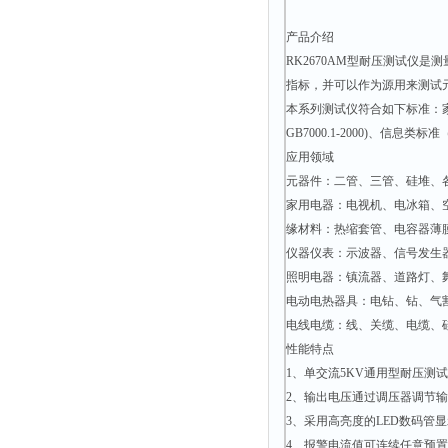
产品介绍
RK2670AM型耐压测试仪
指标，并可以作为源用来测试
本系列测试仪符合如下标准：家用电器类标
GB7000.1-2000)、信息类标准（G
应用领域
元器件：二管、三管、硅堆、
家用电器：电视机、电冰箱、
缘材料：热缩套管、电容器薄
仪器仪表：示波器、信号发生
照明电器：镇流器、道路灯、
电动电热器具：电钻、钻、气
电线电缆：线、关缆、电缆、
性能特点
1、单交流5KV通用型耐压测
2、输出电压通过调压器调节
3、采用高亮度的LED数码
4、报警电流值可连续任意预