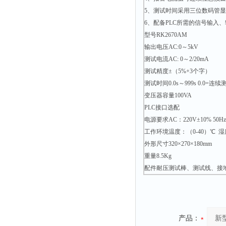
5、测试时间采用三位数码管
6、配备PLC所需的信号输入
型号RK2670AM
输出电压AC:0～5kV
测试电流AC: 0～2/20mA
测试精度±（5%+3个字）
测试时间0.0s～999s 0.0=连
变压器容量100VA
PLC接口选配
电源要求AC：220V±10% 50Hz/
工作环境温度：（0-40）℃ 湿
外形尺寸320×270×180mm
重量8.5Kg
配件耐压测试棒、测试线、接
产品：