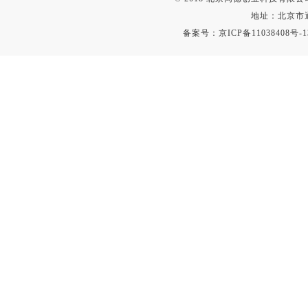
溴离子仪
地址：北京市通
硅酸根分析仪
备案号：
京ICP备11038408号-1
辛烷值仪
摄录仪
馏程仪
测油仪
量热仪