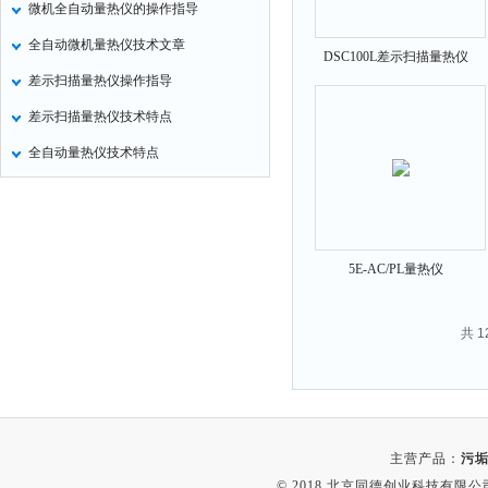
微机全自动量热仪的操作指导
气压计
全自动微机量热仪技术文章
DSC100L差示扫描量热仪
残炭测定仪
差示扫描量热仪操作指导
烃类测定仪
差示扫描量热仪技术特点
含量测定仪
全自动量热仪技术特点
计算机
喊话器
显示条屏
方位灯
5E-AC/PL量热仪
摄像机
密度计
共 
硫钙铁分析仪
电控箱
荧光分析仪
主营产品：
污垢
录井仪
© 2018 北京同德创业科技有限公司(