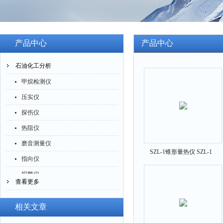
产品中心
产品中心
石油化工分析
甲烷检测仪
压实仪
探伤仪
热阻仪
磨音测量仪
SZL-1锥形量热仪 SZL-1
指向仪
报警仪
查看更多
灰分仪
氮氧化物仪
相关文章
腐蚀仪