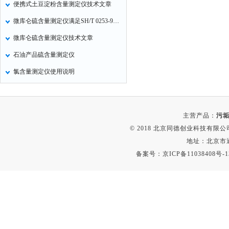
便携式土豆淀粉含量测定仪技术文章
气压计
微库仑硫含量测定仪满足SH/T 0253-92等以下标准
残炭测定仪
微库仑硫含量测定仪技术文章
烃类测定仪
石油产品硫含量测定仪
含量测定仪
氯含量测定仪使用说明
计算机
喊话器
显示条屏
主营产品：
污垢
方位灯
© 2018 北京同德创业科技有限公司(
摄像机
地址：北京市通
备案号：
京ICP备11038408号-1
密度计
硫钙铁分析仪
电控箱
荧光分析仪
录井仪