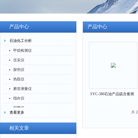
产品中心
产品中心
石油化工分析
甲烷检测仪
压实仪
探伤仪
热阻仪
磨音测量仪
SYC-380石油产品硫含量测
指向仪
定仪
报警仪
共 
查看更多
灰分仪
氮氧化物仪
相关文章
腐蚀仪