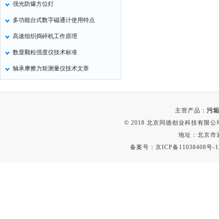
强光防爆方位灯
气压计
多功能台式数字磁通计使用特点
残炭测定仪
高速组织捣碎机工作原理
烃类测定仪
数显颗粒强度仪技术标准
含量测定仪
轴承摩擦力矩测量仪技术文章
计算机
喊话器
显示条屏
主营产品：
污垢
方位灯
© 2018 北京同德创业科技有限公司(
摄像机
地址：北京市通
备案号：
京ICP备11038408号-1
密度计
硫钙铁分析仪
电控箱
荧光分析仪
录井仪