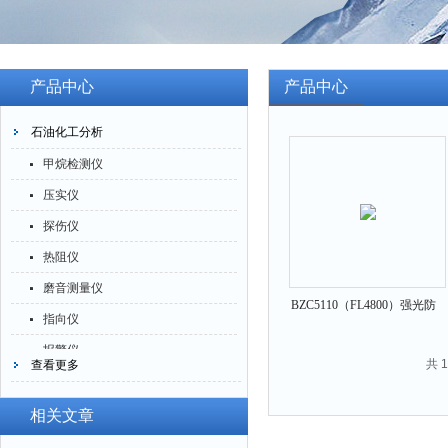
产品中心
产品中心
石油化工分析
甲烷检测仪
压实仪
探伤仪
热阻仪
磨音测量仪
BZC5110（FL4800）强光防
指向仪
爆方位灯
报警仪
BZC5110（FL4800）
共 
查看更多
灰分仪
氮氧化物仪
相关文章
腐蚀仪