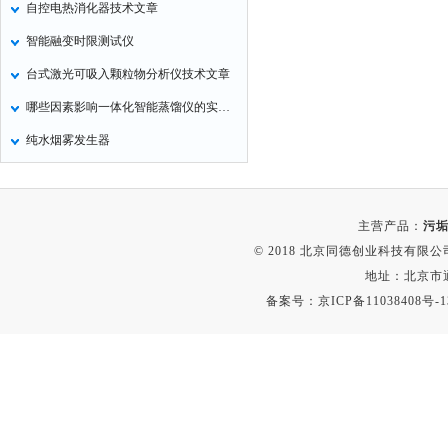
自控电热消化器技术文章
气压计
智能融变时限测试仪
残炭测定仪
台式激光可吸入颗粒物分析仪技术文章
烃类测定仪
哪些因素影响一体化智能蒸馏仪的实验效果
含量测定仪
纯水烟雾发生器
计算机
喊话器
显示条屏
主营产品：
污垢
方位灯
© 2018 北京同德创业科技有限公司(
摄像机
地址：北京市通
备案号：
京ICP备11038408号-1
密度计
硫钙铁分析仪
电控箱
荧光分析仪
录井仪