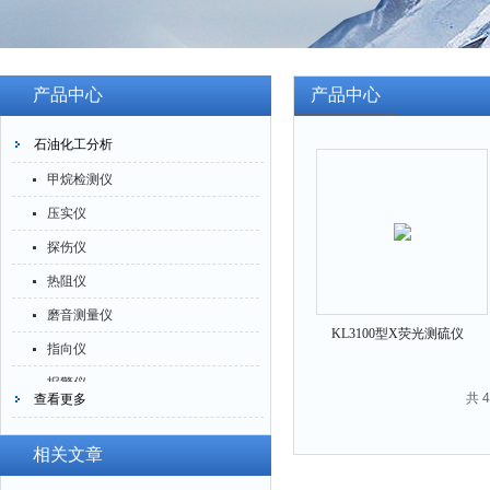
产品中心
产品中心
石油化工分析
甲烷检测仪
压实仪
探伤仪
热阻仪
磨音测量仪
KL3100型X荧光测硫仪
指向仪
报警仪
共 
查看更多
灰分仪
氮氧化物仪
相关文章
腐蚀仪