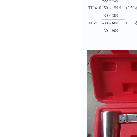
-50～450
TH-410
-50～199.9
±0.5
-30～300
TH-411
-30～600
±0.5
-30～900