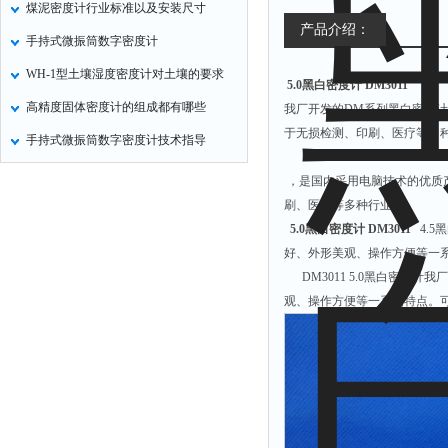
煤泥密度计行业标准以及安装尺寸
气压计
产品介绍：
手持式微振筒数字密度计
残炭测定仪
WH-1型土壤湿度密度计对土壤的要求
5.0黑白密度计 DM3011
烃类测定仪
高精度固体密度计的组成都有哪些
我厂开发的DM系列黑白密度
含量测定仪
于无损检测、印刷、医疗等多
手持式微振筒数字密度计技术指导
计算机
喊话器
，是国内采用电脑技术的优质
刷、医疗等多种行业
显示条屏
5.0黑白密度计 DM3011
4.5
方位灯
好、外形美观、操作方便等一
摄像机
DM3011 5.0黑白密度计
观、操作方便等一系列特点。可
密度计
硫钙铁分析仪
电控箱
荧光分析仪
录井仪