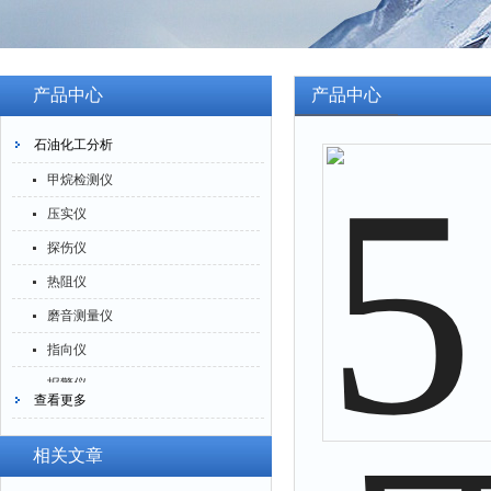
产品中心
产品中心
石油化工分析
甲烷检测仪
压实仪
探伤仪
热阻仪
磨音测量仪
指向仪
报警仪
查看更多
灰分仪
氮氧化物仪
相关文章
腐蚀仪