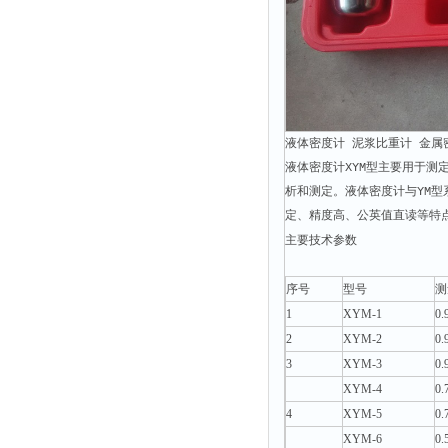
液体密度计 泥浆比重计 金属密
液体密度计XYM型主要用于
析和测定。液体密度计与YM
定、精度高、公英值直读等特
主要技术参数
序号
型号
测
1
XYM-1
0.
2
XYM-2
0.
3
XYM-3
0.
XYM-
4
0.
4
XYM-
5
0.
XYM-
6
0.