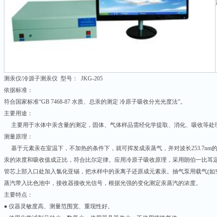
测汞仪/冷源子测汞仪 型号： JKG-205
依据标准：
符合国家标准“GB 7468-87 水质、总汞的测定 冷原子吸收分光光度法”。
主要用途：
主要用于水体中汞含量的测定，固体、气体样品需经化学提取、消化、吸收等处
测量原理：
基于元素汞在室温下，不加热的条件下，就可挥发成汞蒸气，并对波长253.7nm
汞的浓度和吸收值成正比，符合比尔定律。应用冷原子吸收原理，采用朗伯一比耳
管芯上部入口处加入氯化亚锡，把水样中的汞离子还原成元素汞。抽气泵用载气(如
蒸汽带入比色池中，接收器接收光信号，根据光强的变化测定汞蒸汽的浓度。
主要特点：
● 仪器灵敏度高、测量范围宽、重现性好。