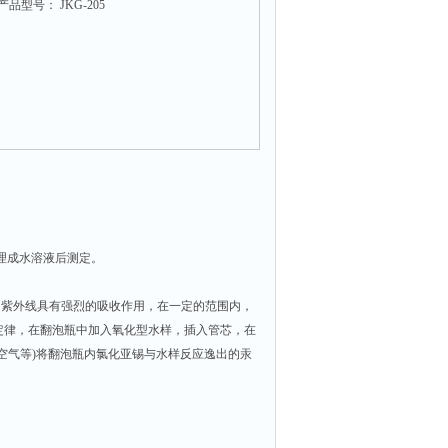
产品型号： JKG-205
理成水溶液后测定。
的紫外线具有强烈的吸收作用，在一定的范围内，
定律，在翻泡瓶中加入氧化型水样，插入管芯，在
空气等)将翻泡瓶内氯化亚锡与水样反应逸出的汞