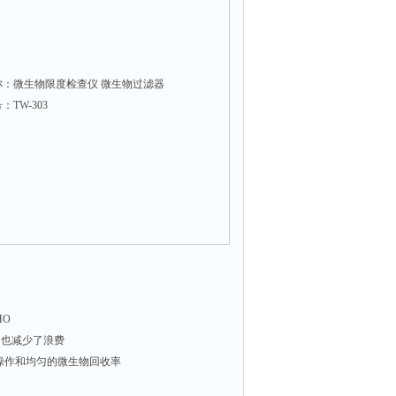
称：微生物限度检查仪 微生物过滤器
TW-303
HO
，也减少了浪费
漏操作和均匀的微生物回收率