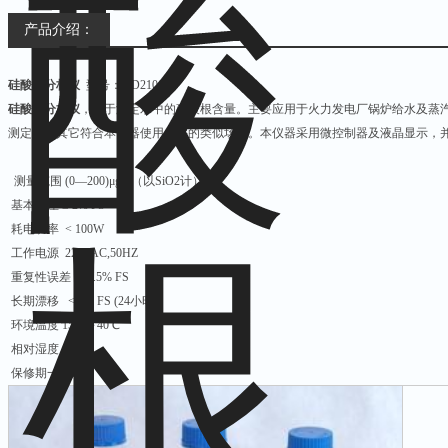
产品介绍：
硅酸根分析仪
型号：ND2106B
硅酸根分析仪
，用于测定水中的硅酸根含量。主要应用于火力发电厂锅炉给水及蒸
测定以及其它符合本仪器使用条件的类似场合。本仪器采用微控制器及液晶显示，
测量范围 (0—200)μg/L（以SiO2计）
基本误差 ± 2% FS
耗电功率 < 100W
工作电源 220VAC,50HZ
重复性误差 < 1.5% FS
长期漂移 < 2% FS (24小时)
环境温度 15℃～40℃
相对湿度 ≤85％
保修期一年