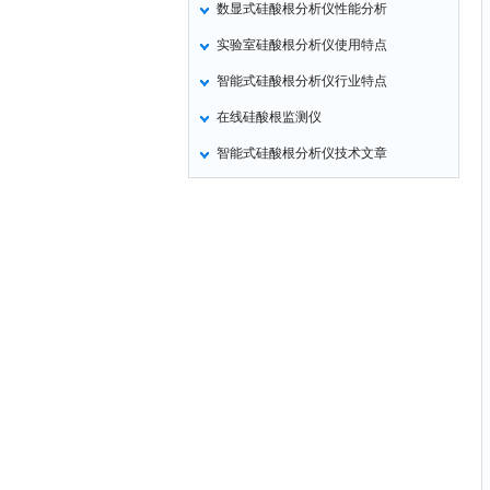
数显式硅酸根分析仪性能分析
气压计
实验室硅酸根分析仪使用特点
残炭测定仪
智能式硅酸根分析仪行业特点
烃类测定仪
在线硅酸根监测仪
含量测定仪
智能式硅酸根分析仪技术文章
计算机
喊话器
显示条屏
方位灯
摄像机
密度计
硫钙铁分析仪
电控箱
荧光分析仪
录井仪