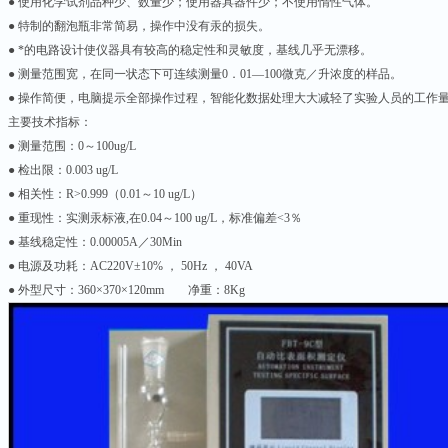
● 使用化学试剂品种少、数量少；使用器具器件少；不使用惰性气体。
● 特制的翻泡瓶非常简易，操作中没有汞的损失。
● *的电路设计使仪器具有较高的稳定性和灵敏度，基线几乎无漂移。
● 测量范围宽，在同一状态下可连续测量0．01—100微克／升浓度的样品。
● 操作简便，电脑提示全部操作过程，智能化数据处理大大减轻了实验人员的工作
主要技术指标：
● 测量范围：0～100ug/L
● 检出限：0.003 ug/L
● 相关性：R>0.999（0.01～10 ug/L）
● 重现性：实测汞标液,在0.04～100 ug/L，标准偏差<3％
● 基线稳定性：0.00005A／30Min
● 电源及功耗：AC220V±10% ， 50Hz ， 40VA
● 外型尺寸：360×370×120mm 净重：8Kg