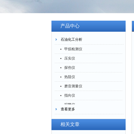
产品中心
石油化工分析
甲烷检测仪
压实仪
探伤仪
热阻仪
磨音测量仪
指向仪
报警仪
查看更多
灰分仪
氮氧化物仪
相关文章
腐蚀仪