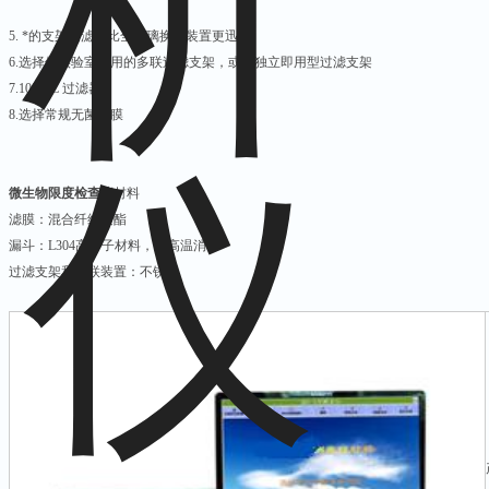
5. *的支架过滤器比全玻璃换膜装置更迅速
6.选择供实验室使用的多联过滤支架，或者独立即用型过滤支架
7.100 mL 过滤器
8.选择常规无菌滤膜
微生物限度检查仪
材料
滤膜：混合纤维素酯
漏斗：L304高分子材料，可高温消毒
过滤支架和多联装置：不锈钢