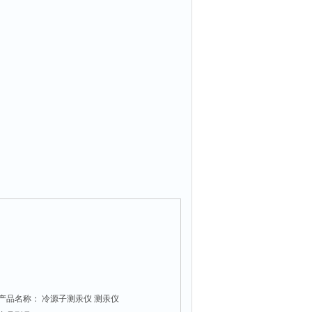
产品名称： 冷源子测汞仪 测汞仪