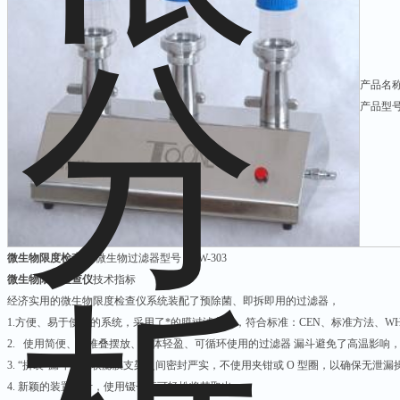
产品名
产品型号：
微生物限度检查仪
微生物过滤器型号：TW-303
微生物限度检查仪
技术指标
经济实用的微生物限度检查仪系统装配了预除菌、即拆即用的过滤器，
1.方便、易于使用的系统，采用了*的膜过滤方法，符合标准：CEN、标准方法、W
2. 使用简便、可堆叠摆放、质体轻盈、可循环使用的过滤器 漏斗避免了高温影响
3. “拼装”漏斗与多联滤膜支架之间密封严实，不使用夹钳或 O 型圈，以确保无泄
4. 新颖的装置设计，使用镊子便可轻松将其取出。