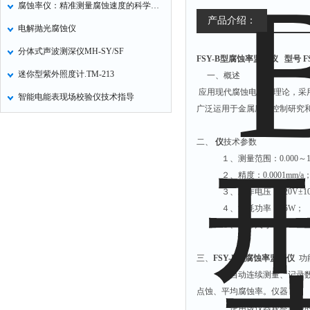
腐蚀率仪：精准测量腐蚀速度的科学工具
气压计
产品介绍：
电解抛光腐蚀仪
残炭测定仪
分体式声波测深仪MH-SY/SF
FSY-B型腐蚀率监测仪
型号 FS
烃类测定仪
迷你型紫外照度计.TM-213
一、概述
含量测定仪
应用现代腐蚀电化学理论，采
智能电能表现场校验仪技术指导
计算机
广泛运用于金属腐蚀控制研究
喊话器
二、
仪
技术参数
显示条屏
１、测量范围：0.000～1.0
方位灯
２、精度：0.0001mm/a
摄像机
３、工作电压：220V±10﹪
４、消耗功率：15W；
密度计
５、外形尺寸：260×270×
硫钙铁分析仪
电控箱
三、
FSY-B型腐蚀率监测仪
功
自动连续测量、记录数据、
荧光分析仪
点蚀、平均腐蚀率。仪器 配
录井仪
使用该仪器观察腐蚀的变