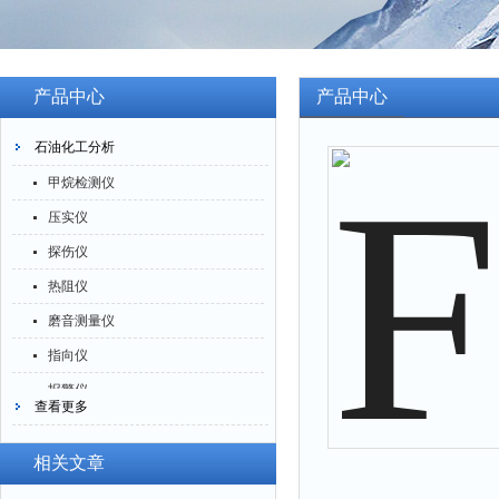
产品中心
产品中心
石油化工分析
甲烷检测仪
压实仪
探伤仪
热阻仪
磨音测量仪
指向仪
报警仪
查看更多
灰分仪
氮氧化物仪
相关文章
腐蚀仪