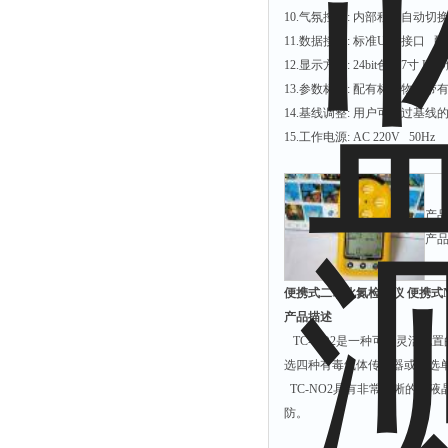
10.气氛控制: 内部程序自动切
11.数据接口: 标准USB接口
12.显示方式: 24bit色，7寸 
13.参数标准: 配有标准物
14.基线调整: 用户可通过基
15.工作电源: AC 220V 50Hz
产品
产品
便携式二氧化氮检测仪 便携式N
产品描述
TC-NO2是一种可以灵活配
选四种有毒气体传感器或任选
TC-NO2具有非常清晰的大
防。