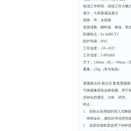
电池工作时间：连续工作大概2
显示：大屏幕液晶显示
报警：声、光报警
直接读数：瞬时值、峰值、电
防爆标志：Ex ibdIICT3
防护等级：IP45
工作温度：-10∽45℃
工作湿度：5-90%RH
尺寸：126mm（长）×66mm（
重量：220g（带充电器）
显微熔点仪 熔点仪 数显显微熔点仪
可接摄像系统连接电脑，用于
态转化的测定、分析、研究。
特点：
1、 加热台采用国的埋入式陶
用寿命长，缘性好等优异性
2、 温度传感装置选用了特种