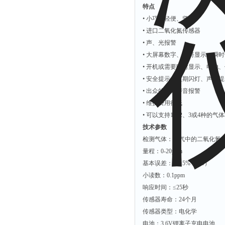
特点
• 小巧、轻便、坚固
• 进口二氧化氮传感器
• 声、光报警
• 大屏幕数字、字符显示、瞬
• 开机或需要时对显示、电池
• 安全提示：定期闪灯、声音
• 出众的音频声音报警
• 维护费用很低
• 可以支持1、2、3或4种的气
技术参数
检测气体：空气中的二氧化氮（
量程：0-20ppm
基本误差：＜±5%（F.S）
小读数：0.1ppm
响应时间：≤25秒
传感器寿命：24个月
传感器类型：电化学
电池：3.6V锂离子充电电池