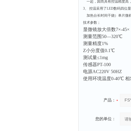
一起，因而具有控温精度高，
3、 控温采用了LED数码四
加热台长时间干烧）单片微机
技术参数；
显微镜放大倍数7×-45×
测量范围50—320℃
测量精度1%
Z小分度值0.1℃
测试量≤1mg
传感器PT-100
电源AC220V 50HZ
使用环境温度0-40℃ 相对
产品：
您的单位：