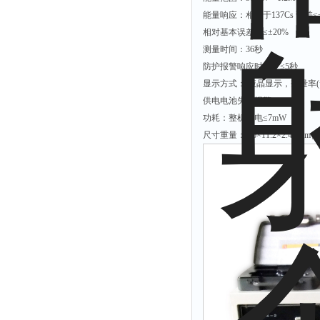
溴离子仪
能量响应：相对于137Cs 误差≤
硅酸根分析仪
相对基本误差：≤±20%
测量时间：36秒
辛烷值仪
防护报警响应时间：≤5秒
摄录仪
显示方式： 液晶显示，剂量率(µS
馏程仪
供电电池失效报警
功耗：整机耗电≤7mW
测油仪
尺寸重量：5.6×11.2×2.4（cm）；
量热仪