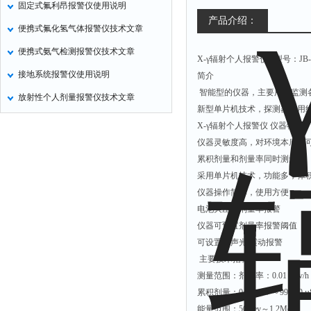
固定式氟利昂报警仪使用说明
气压计
产品介绍：
便携式氟化氢气体报警仪技术文章
残炭测定仪
便携式氨气检测报警仪技术文章
X-γ辐射个人报警仪 型号：JB-4
烃类测定仪
接地系统报警仪使用说明
简介
含量测定仪
智能型的仪器，主要用来监测
放射性个人剂量报警仪技术文章
计算机
新型单片机技术，探测器采用
喊话器
X-γ辐射个人报警仪 仪器特点
仪器灵敏度高，对环境本底亦
显示条屏
累积剂量和剂量率同时测量
方位灯
采用单片机技术，功能多，体
摄像机
仪器操作简单，使用方便
电池欠压与剂量率报警
密度计
仪器可预置剂量率报警阈值
硫钙铁分析仪
可设置为声光/震动报警
电控箱
主要技术指标
测量范围：剂量率：0.01 µSv/h ～2
荧光分析仪
累积剂量：0.00 µSv ～999.99 µ
录井仪
能量范围：50Kev～1.2Mev