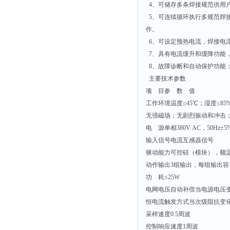
4、可储存多条焊接规范供用
5、可连续循环执行多规范焊
作。
6、可设定预热电流，焊接电
7、具有电流缓升和缓降功能
8、故障诊断和自动保护功能
主要技术参数
项 目参 数 值
工作环境温度≤45℃；湿度≤8
无强磁场；无剧烈振动和冲击
电 源单相380V AC，50Hz±5
输入信号电流互感器信号
驱动能力可控硅（模块），额定电
动作输出3组输出，每组输出容量D
功 耗≤25W
电网电压自动补偿当电源电压变化
恒电流触发方式当次级阻抗变化
采样速度0.5周波
控制响应速度1周波