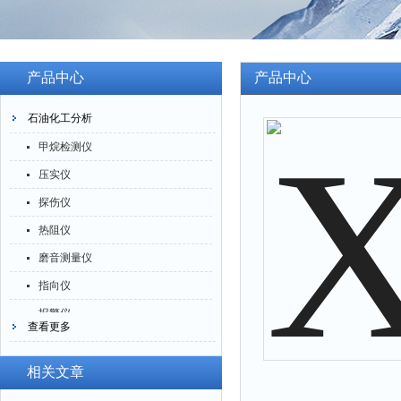
产品中心
产品中心
石油化工分析
甲烷检测仪
压实仪
探伤仪
热阻仪
磨音测量仪
指向仪
报警仪
查看更多
灰分仪
氮氧化物仪
相关文章
腐蚀仪