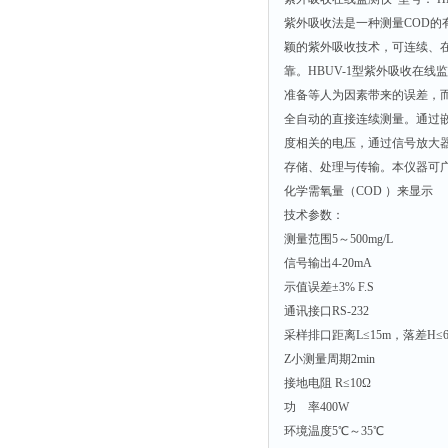
紫外吸收法是一种测量COD的
颖的紫外吸收技术，可连续、在
靠。HBUV-1型紫外吸收在
准备等人为因素带来的误差，
全自动的直接连续测量。通过
度相关的电压，通过信号放大器
存储、处理与传输。本仪器可广
化学需氧量（COD ）来显示
技术参数：
测量范围5～500mg/L
信号输出4-20mA
示值误差±3% F.S
通讯接口RS-232
采样排口距离L≤15m，落差H≤
Z小测量周期2min
接地电阻 R≤10Ω
功 率400W
环境温度5℃～35℃