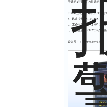
于建筑涂料、室内外建筑腻子
CGK-2型初期干燥抗裂试验
a、风速控制为:3±0.3M/S
b、工作电压:200～240V 50H
c、实验室温度:23±2℃,相对湿
设备尺寸：1.2m*0.3m*0.3m