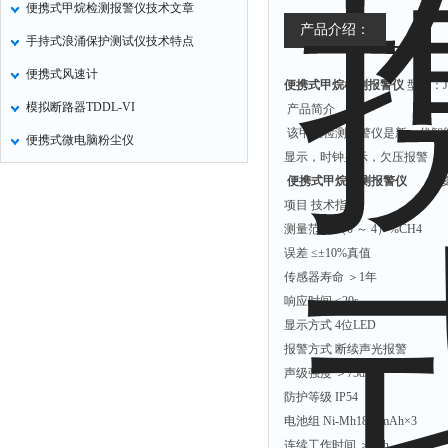
便携式甲烷检测报警仪技术文章
气压计
产品介绍：
手持式浪涌保护测试仪技术特点
残炭测定仪
便携式风速计
便携式甲烷检测报警仪
型号：J
烃类测定仪
模拟断路器TDDL-VI
产品简介
含量测定仪
该甲烷检测报警仪是新一代智
便携式微电脑粉尘仪
计算机
显示，时钟显示，欠压报警，
喊话器
便携式甲烷检测报警仪
主要
项目 技术指标
显示条屏
测量范围 （0 ～ 4）%CH4
方位灯
误差 ≤±10%真值
摄像机
传感器寿命 ＞1年
响应时间 ≤20s
密度计
显示方式 4位LED
硫钙铁分析仪
报警方式 断续声光报警
电控箱
声级强度 ＞75dB
防护等级 IP54
荧光分析仪
电池组 Ni-Mh1800mAh×3
录井仪
连续工作时间 ＞10h