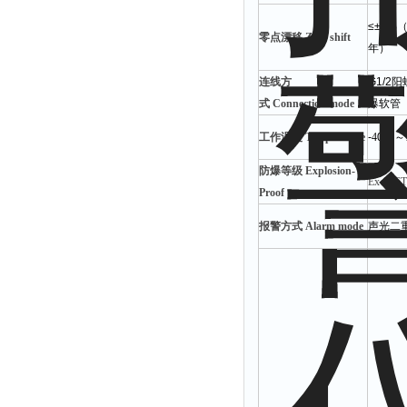
≤±1%（F
零点漂移
Z
ero shift
年）
连
线方
G1/2
式
C
onnection mode
爆软管
工作温度
Temperature
-
4
0
℃～
防爆等级
Explosion
-
Ex dⅡ
Proof
报警方式 A
larm mode
声光二