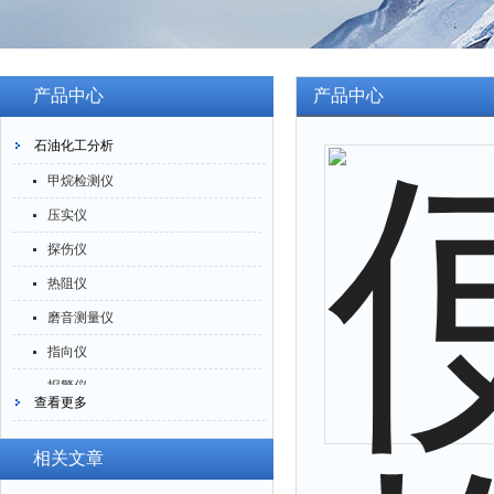
产品中心
产品中心
石油化工分析
甲烷检测仪
压实仪
探伤仪
热阻仪
磨音测量仪
指向仪
报警仪
查看更多
灰分仪
氮氧化物仪
相关文章
腐蚀仪