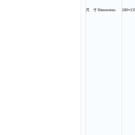
尺 寸 D
imensions
18
0
×1
5