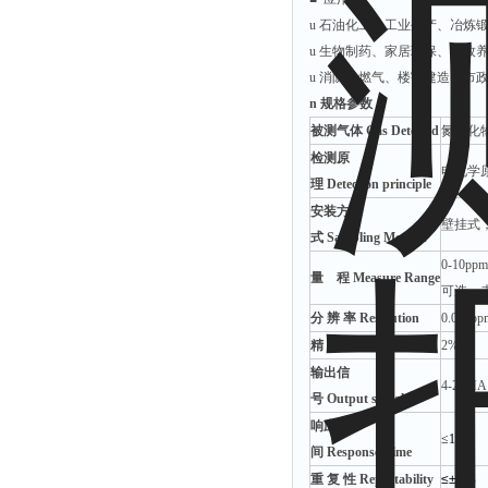
u 石油化工、工业生产、冶炼
u 生物制药、家居环保、畜牧
u 消防、燃气、楼宇建造、市
n
规格参数
被测气体 Gas Detected
氮氧化
检测原
电化学
理 Det
ection principle
安装方
壁挂式
式
Sampling Method
0-10pp
量 程 Measure
Range
可选，
分 辨 率 R
esolution
0.001
精 度 Precision
2%FS
输出信
4-20
号 O
utput signal
响应时
≤10S
间
Response Time
重 复 性
R
epeatability
≤±1%