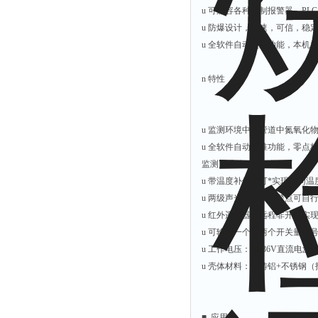
u 可兼容各种控制报警器、PL
u 防爆设计，快速，可信，稳定；
u 全软件自动校准功能，本机
n 特性
u 监测环境中或管道中氮氧化
u 全软件自动校准功能，零点
监测更准确，更可靠
u 带温度补偿，可*实现不同
u 两级声光报警，报警点可自
u 红外遥控器可远程非开盖实
u 可输出一个或两个开关量信
u 工作电压：12-36V直流电源
u 壳体材料：压铸铝+不锈钢
■ 应用