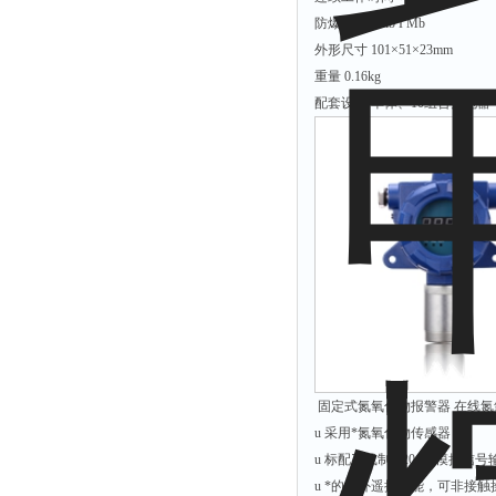
溴离子仪
防爆型式 Exib I Mb
硅酸根分析仪
外形尺寸 101×51×23mm
重量 0.16kg
辛烷值仪
配套设备 单体、10组合充电器
摄录仪
馏程仪
测油仪
量热仪
固定式氮氧化物报警器 在线氮氧
u 采用*氮氧化物传感器
u 标配三线制4-20mA模拟信
u *的红外遥控功能，可非接