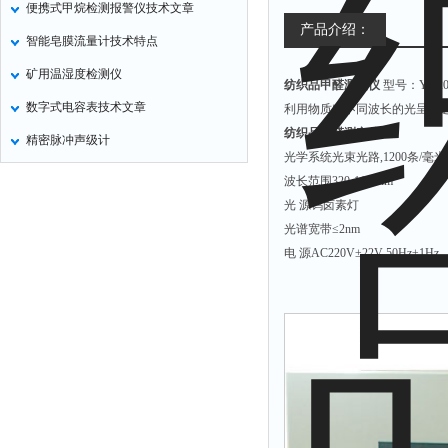
便携式甲烷检测报警仪技术文章
气压计
产品介绍：
智能皂膜流量计技术特点
残炭测定仪
矿用温湿度检测仪
纺织品甲醛测定仪
型号：YG20
烃类测定仪
数字式电容表技术文章
利用物质对不同波长的光呈现
含量测定仪
纺织品甲醛测定仪
精密脉冲声级计
计算机
光学系统光束光路,1200条/毫
喊话器
波长范围320-1100nm
光 源钨卤素灯
显示条屏
光谱宽带≤2nm
方位灯
电 源AC220V±22V 50Hz±1Hz
摄像机
密度计
硫钙铁分析仪
电控箱
荧光分析仪
录井仪