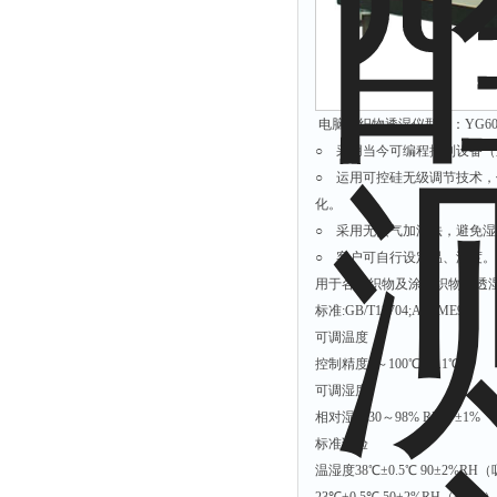
电脑式织物透湿仪型号：YG60
○ 采用当今可编程控制设备（
○ 运用可控硅无级调节技术
化。
○ 采用无蒸气加湿法，避免
○ 客户可自行设定温、湿度
用于各种织物及涂层织物的透
标准:GB/T12704;ASTME96
可调温度
控制精度0～100℃ ±0.1℃
可调湿度
相对湿度30～98% RH，±1%
标准试验
温湿度38℃±0.5℃ 90±2%R