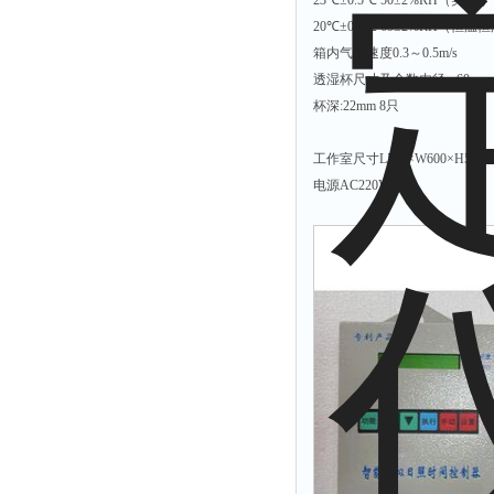
23℃±0.5℃ 50±2%RH（美 标
20℃±0.5℃ 65±2%RH（恒温
箱内气流速度0.3～0.5m/s
透湿杯尺寸及个数内径:φ60mm
杯深:22mm 8只
工作室尺寸L500×W600×H500
电源AC220V