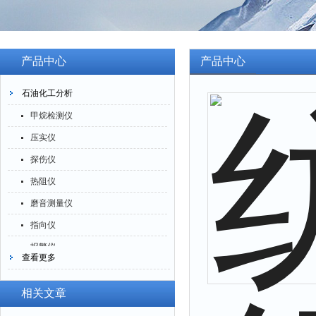
产品中心
产品中心
石油化工分析
甲烷检测仪
压实仪
探伤仪
热阻仪
磨音测量仪
指向仪
报警仪
查看更多
灰分仪
氮氧化物仪
相关文章
腐蚀仪