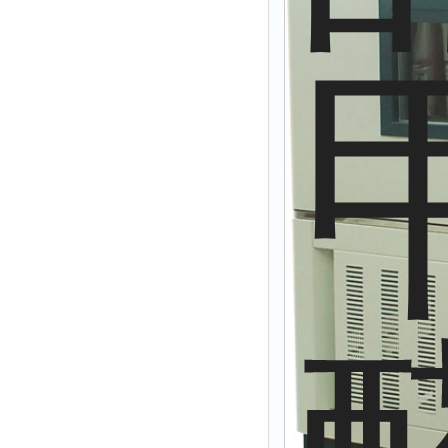
溴离子仪
硅酸根分析仪
辛烷值仪
摄录仪
馏程仪
测油仪
量热仪