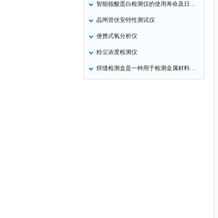
智能核酸蛋白检测仪的使用寿命及日常维护
定氮仪
晶闸管伏安特性测试仪
水表
便携式氧分析仪
磷酸根分析仪
粉尘浓度检测仪
液位计
焊缝检测盒是一种用于检测金属材料焊接质量的设备
总氮测定仪
双氧水检测仪
纯水机
除湿机
碳硫分析仪
溴化物测定仪
电导率仪
ORP检测仪
渗透性测试仪
氯离子仪