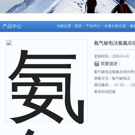
产品中心
当前位置：
首页
>
产品中心
>
水质分析仪器
>
氨
氨气敏电法氨氮在
更新时间：2026-01-01
简要描述：
氨气敏电法氨氮在线分析
测量方法：氨气敏电法
测试量程：（0 -10）,（10 -1
量程自动切换
检测下线：0.05mg/l
分辨率： <0.01mg/l
准确度： 标准溶液 <10%
重现度： < 5%