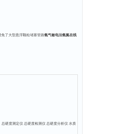
避免了大型悬浮颗粒堵塞管路
氨气敏电法氨氮在线
：总硬度测定仪 总硬度检测仪 总硬度分析仪 水质