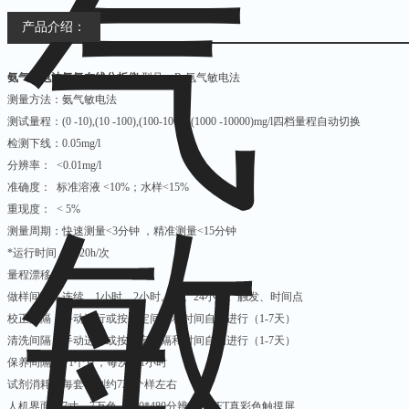
产品介绍：
氨气敏电法氨氮在线分析仪
型号：R-氨气敏电法
测量方法：氨气敏电法
测试量程：(0 -10),(10 -100),(100-1000),(1000 -10000)mg/l四档量程自动切换
检测下线：0.05mg/l
分辨率： <0.01mg/l
准确度： 标准溶液 <10%；水样<15%
重现度： < 5%
测量周期：快速测量<3分钟 ，精准测量<15分钟
*运行时间：≧720h/次
量程漂移：±5%F.S.
做样间隔：连续、1小时、2小时。。。24小时、触发、时间点
校正间隔：手动进行或按选定间隔和时间自动进行（1-7天）
清洗间隔：手动进行或按选定间隔和时间自动进行（1-7天）
保养间隔：>1个月，每次约1小时
试剂消耗：每套试剂约720个样左右
人机界面：7寸、7万色、800*480分辨率、TFT真彩色触摸屏