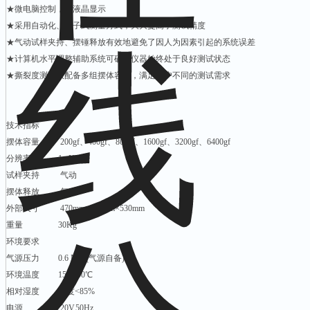
★微电脑控制，大液晶显示
★采用自动化、电子式测量方式，大大提高了测试精度
★气动试样夹持、摆锤释放有效地避免了因人为因素引起的系统误差
★计算机水平调整辅助系统可确保仪器始终处于良好测试状态
★撕裂度测试仪配备多组摆体容量，满足用户不同的测试需求
技术指标
摆体容量 200gf、400gf、800gf、1600gf、3200gf、6400gf
分辨率 1mN
试样夹持 气动
摆体释放 气动
外部尺寸 470mm×340mm×530mm
重量 30Kg
环境要求
气源压力 0.6 Mpa(气源自备)
环境温度 15℃-50℃
相对湿度 湿度<85%
电源 220V,50Hz