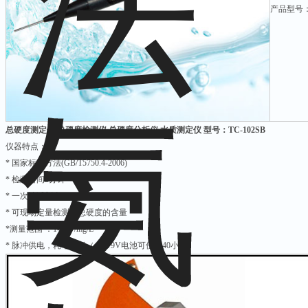
产品型号：T
总硬度测定仪 总硬度检测仪 总硬度分析仪 水质测定仪 型号：TC-102SB
仪器特点：
* 国家标准方法(GB/T5750.4-2006)
* 检测时间5分钟
* 一次性试剂盒
* 可现场定量检测出总硬度的含量
*测量范围 ：1-500 /mg/L
* 脉冲供电，耗电量低（一节9V电池可使用40小时）