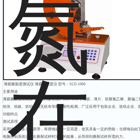
薄膜撕裂度测试仪 薄膜撕裂度仪 型号：SLD-1000
主要用途
薄膜撕裂度测试仪（埃莱门多夫法）SLD-1000于薄膜、薄片、软聚氯乙烯、聚偏
纸张、纸板、纺织品和无纺布等耐撕裂性检测。广泛应用于包装企业、造纸企业、
功能特点
测试原理
采用埃莱门多夫法原理，将摆锤提升一定高度，使其具备一定的势能；当摆锤自由
电脑控制系统计算出撕裂试样时消耗的能量，从而得到撕裂试样所需的力。