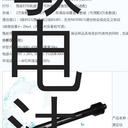
打印： 预留打印机接口，可外接工业微型打印机(选配)
存储： 2万条数据，掉电不丢失，存满自动覆盖早数据（可增配4万条数据）
通信接口：1路RS232数字接口或RS485，支持MODBUS通信协议或自定义协议
1路模拟量4～20mA（20mA对应量程可调）
预处理系统：自清洗、反吹、精密过滤功能，保证样品具有良好代表性的同时，也
分析仪
(选配)
外型尺寸900×600× 450(mm)重量50kg
电源AC 220V ± 20%, 50Hz ± 1%功率300W
环境温度5～40℃环境湿度≤85%
产品名称
测定仪