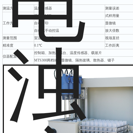
测温方式
温度传感器
测量误差
温度值LED
式样用量
工作方式
自动打印
显微镜
自动或手动控温
放大倍数
测量范围
室温～320℃
视场直径
精准度
0.1℃
工作距离
控制箱、加热测温台、温度传感器、载玻片
仪器配置
MTS300两档体视显微镜、隔热玻璃、散热器、镊子