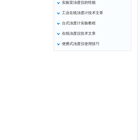
实验室浊度仪的性能
定氮仪
工业在线浊度计技术文章
水表
台式浊度计实验教程
磷酸根分析仪
在线浊度仪技术文章
液位计
便携式浊度仪使用技巧
总氮测定仪
双氧水检测仪
纯水机
除湿机
碳硫分析仪
溴化物测定仪
电导率仪
ORP检测仪
渗透性测试仪
氯离子仪