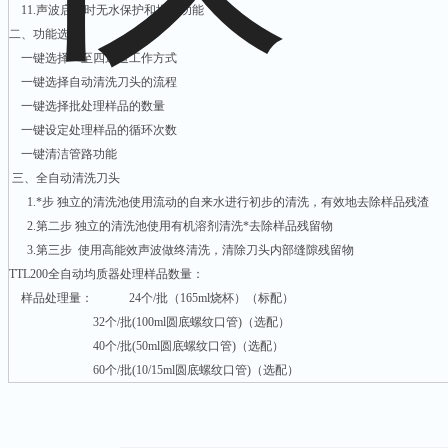
11.声波启动时无水保护和提示功能
二、功能选择
一键选择一至四通道工作方式
一键选择自动清洗刀头的流程
一键选择批处理样品的数量
一键设定处理样品的循环次数
一键清洁管路功能
三、全自动清洗刀头
1.*步 独立的清洗池使用流动的自来水进行初步的清洗，有效地去除样品残渣
2.第二步 独立的清洗池使用有机溶剂清洗*去除样品残留物
3.第三步 使用高能效声波做终清洗，清除刀头内部缝隙残留物
TTL200全自动均质器处理样品数量：
样品处理量： 24个/批（165ml烧杯）（标配）
32个/批(100ml圆底螺纹口管)（选配）
40个/批(50ml圆底螺纹口管)（选配）
60个/批(10/15ml圆底螺纹口管)（选配）