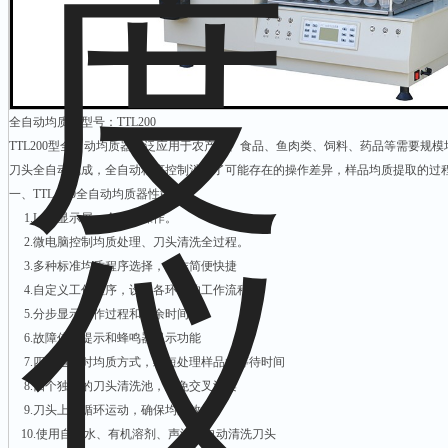
全自动均质器型号：TTL200
TTL200型全自动均质器广泛应用于农产品、食品、鱼肉类、饲料、药品等需要规
刀头全自动完成，全自动程序控制消除了可能存在的操作差异，样品均质提取的过
一、TTL-200全自动均质器性能特点
1.LCD显示屏，全中文操作。
2.微电脑控制均质处理、刀头清洗全过程。
3.多种标准均质程序选择，操作简便快捷
4.自定义工作程序，设定各环节的工作流程
5.分步显示工作过程和剩余时间
6.故障信息提示和蜂鸣器提示功能
7.四通道同时均质方式，缩短处理样品的等待时间
8.四个独立的刀头清洗池，避免交叉污染
9.刀头上下循环运动，确保均质效果
10.使用自来水、有机溶剂、声波全自动清洗刀头