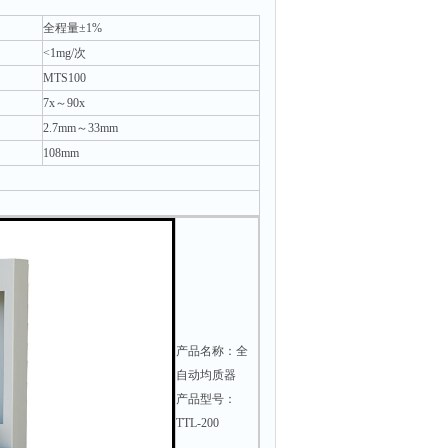
全程量±1%
<1mg/次
MTS100
7x～90x
2.7mm～33mm
108mm
产品名称：全
自动均质器
产品型号：
TTL-200