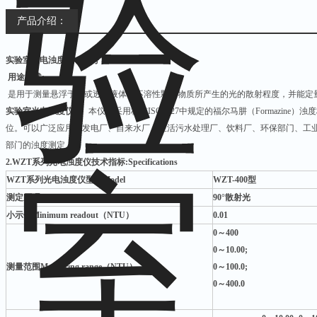
产品介绍：
实验室光电浊度仪
型号：WZT-2000
用途概述:
是用于测量悬浮于水或透明液体中不溶性颗粒物质所产生的光的散射程度，并能定
实验室光电浊度仪
本仪器采用标准ISO7027中规定的福尔马肼（Formazine
位。可以广泛应用于发电厂、自来水厂、生活污水处理厂、饮料厂、环保部门、工
部门的浊度测定。
2.
WZT系列光电浊度仪
技术指标:Specifications
WZT系列光电浊度仪
型号Model
WZT-400
型
测定原理Minimum Principle
90°
散射光
小示值Minimum readout（NTU）
0.01
0
～400
0
～10.00;
测量范围Measuring range（NTU）
0
～100.0;
0
～400.0