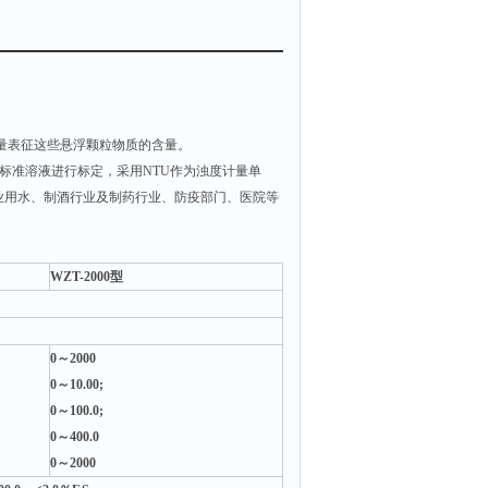
量表征这些悬浮颗粒物质的含量。
）浊度标准溶液进行标定，采用NTU作为浊度计量单
业用水、制酒行业及制药行业、防疫部门、医院等
WZT-2000
型
0
～2000
0
～10.00;
0
～100.0;
0
～400.0
0
～2000