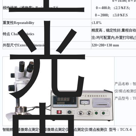
0
～10.00; 0～1
线性误差（准确度）Basic error F.S
0
～400.0; ≤2.5％F.S;
0
～2000; ≤3.0％F.S
重复性Repeatability
≤1.0%
精度高，稳定性好,量程自动
特点 Characteristics
注:均可配置内,外置打印机(
外型尺寸External dimension
320
×280×130 mm
产品名称：智
仪/熔点检测
产品型号：TC/
智能精密显微熔点测定仪/显微熔点测定仪/熔点测定仪/熔点检测仪 型号：TC/X-6