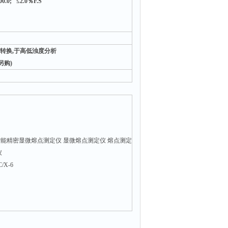
00.0; ≤2.0％F.S
转换,于高低浊度分析
另购)
能精密显微熔点测定仪 显微熔点测定仪 熔点测定
仪
X-6