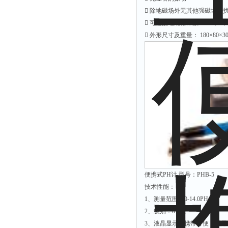
余氯仪
 除地磁场外无其他强磁场干
挥发酚测定仪
 可选配电规格常数： 0.1、1、
 外形尺寸及重量： 180×80×30
氯化物测定仪
浓度计
硝酸根测定仪
吹气仪
磷酸盐测定仪
硫化物检测仪
硝酸盐氮测定仪
臭氧测定仪
水深仪
便携式PH计 型号：PHB-5
测探仪
技术性能：
水位计
1、测量范围：0-14.0PH
真空泵
2、级别：0.1级
3、液晶显示，携带方便，配用E
铁离子仪