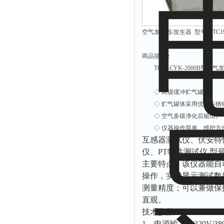
有效氯仪
氰尿酸仪
空气发生器/发生器 型号：TC19-
总砷仪
镉检测仪
商品描述：
TC19-CYK-2000B
总汞仪
总铅仪
◇ 两级缓冲贮
总铬检测仪
◇ 贮气罐体采用优质不锈
溶解氧仪
◇ 空气多级净化后输出
◇ 仪器操作简单、维护方
COD测定仪
互感器测试仪、伏安特
仪、PT特性测试仪 型号
主要特点：该仪器能自
操作，实时显示测试数
测量精度；可以兼做保
直观。
技术参数：
1、电源输入：220V/3