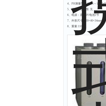
4、PH测量范围:0.001～14.00p
硫酸根测定仪
5、温度补偿范围: 无
硫酸盐测定仪
6、电源：直流9V电池1节
7、外形尺寸: 120×40×34mm
活度计
8、重量:110g
浊度计
界面仪
总碱度测定仪
总磷测定仪
α.β测量仪
流速仪
色度仪
二氧化氯仪
五参数检测仪
氨氮仪
总碱度仪