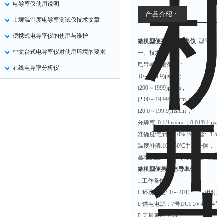
电导率仪使用说明
定氮仪
产品介绍：
土壤温湿度电导率测试仪技术文章
水表
便携式电导率仪的使用与维护
微机型便携式电导率仪
型号：D
磷酸根分析仪
中文台式电导率仪对使用环境的要求
一、技术性能
液位计
电导率测量范围：
在线电导率分析仪
总氮测定仪
(0～199.9)μs/cm ;
双氧水检测仪
(200～1999)μs/cm ;
(2.00～19.99)ms/cm ；
纯水机
(20.0～199.9)ms/cm ；
除湿机
分辨率: 0.1/1μs/cm ；0.01/0.1m
碳硫分析仪
准确度:电计:±1.0%FS;配套:±1.
温度补偿:10－50℃手动补偿，
溴化物测定仪
基本配置:DJS-1E(铂黑)电; 14
电导率仪
微机型便携式电导率仪
ORP检测仪
1.工作条件
 环境温度: 0～40℃ 相
渗透性测试仪
 供电电源：7号DC1.5V电池
氯离子仪
 无显著的振动