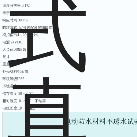
温度分辨率 0.1℃
显示方式（配置数显表） 4位LCD(背光)
响应时间 300ms
瞄准方式 无(可选配激光辅助瞄准）
模拟输出4～20mA线性
电源 24VDC
大负荷500欧姆
尺寸
重量 90g
外壳材料铝金属
环境等级IP62
环境温度-20～75℃
储存温度-20～85℃
相对湿度10～95%，不结露
电缆长度1米（标配）