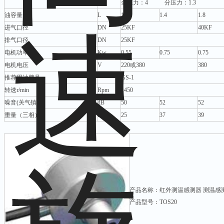
开气镇
Pa
全压力：4 分压力：1.3
油容量
L
1.1
1.4
1.8
进气口径
DN
25KF
40KF
排气口径
DN
25KF
电机功率
Kw
0.55
0.75
0.75
电机电压
V
220或380
380
推荐用油牌号
GS-1
转速r/min
Rpm
1450
噪音(关气镇)
dB
50
52
52
重量（三相）
Kg
25
37
39
产品名称：红外测温感测器 测温感
产品型号：TOS20