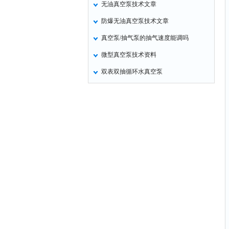
无油真空泵技术文章
定氮仪
防爆无油真空泵技术文章
水表
真空泵/抽气泵的抽气速度能调吗
磷酸根分析仪
微型真空泵技术资料
液位计
双表双抽循环水真空泵
总氮测定仪
双氧水检测仪
纯水机
除湿机
碳硫分析仪
溴化物测定仪
电导率仪
ORP检测仪
渗透性测试仪
氯离子仪