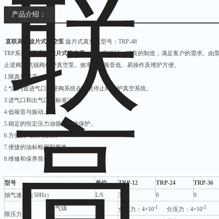
产品介绍：
直联高速旋片式真空泵
旋片式真空泵型号：TRP-48
TRP系列
直联高速旋片式真空泵
，以创新设计、精良的制造，满足客户的需求。由
止逆阀和气镇阀保护真空泵。效率高、噪音低、易操作及维护方便。
1.限真空度高。
2.*的内置进气口止逆阀系统在突然停止时保护真空系统。
3.进气口和出气口为标准法兰。
4.低噪音与振动。
5.稳定的恒定压力油循环系统保护。
6.方便的气镇阀控制。
7.便捷的油标检测和更换。
8.维修和保养简便。
型号
单位
TRP-12
TRP-24
TRP-36
抽气速率（50Hz）
L/S
3
6
9
-1
-2
关气镇
Pa
全压力：4×10
分压力：4×10
限压力