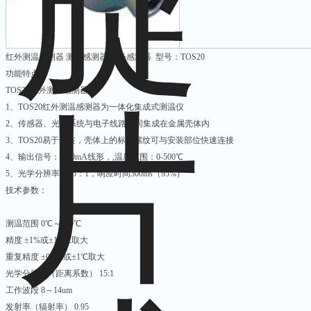
红外测温感测器 测温感测器 红外感测器 型号：TOS20
功能特点：
TOS20红外测温感测器
1、TOS20红外测温感测器为一体化集成式测温仪
2、传感器、光学系统与电子线路共同集成在金属壳体内
3、TOS20易于安装，壳体上的标准螺纹可与安装部位快速连接
4、输出信号：4-20mA线形，,温度范围：0-500℃
5、光学分辨率：15：1，响应时间300ms（95%）
技术参数：
测温范围 0℃～500℃
精度 ±1%或±1.5℃取大
重复精度 ±0.5%或±1℃取大
光学分辨率（距离系数） 15:1
工作波段 8～14um
发射率（辐射率） 0.95