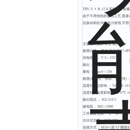
TRY-ＣＹＢ-15Ｓ系列离
由于不用传统的胶粘工艺,显著
抗振动和抗冲的能力很强,可用
主要技术指标 单位 能性指标
被测介质： 气体,液体(和17-
供电电源： V 5～15V DC
输出： mv/v 1.5~1.8
量程： Mpa 0～150
精度(非线性、滞后、重复性) ：%FS
温度对零点影响 ： %FS/℃ ±0.
温度对灵敏度影响： %FS/℃ ±0
输出阻抗 ： KΩ 3±0.5
缘电阻： MΩ ≥1000
工作温度范围： ℃ －40～＋125
允许过负荷： %FS 120
连接方式： M10×1双"O"圈密