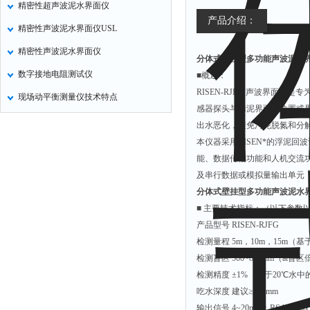
精密性超声波泥水界面仪
定氮仪
产品介绍：
精密性声波泥水界面仪USL
水表
精密性声波泥水界面仪
分体式壁挂型多功能声波泥水
磷酸根分析仪
数字接地电阻测试仪
■概述：
液位计
RISEN-RJFG 声波界
现场动平衡测量仪技术特点
总氮测定仪
感器探头与污泥界面的位置或
双氧水检测仪
出水恶化，避免污泥脱氮和分
本仪器采用RISEN*的浮泥
纯水机
能、数据传输功能和人机交流
除湿机
及串行数据或模拟量输出单元
碳硫分析仪
分体式壁挂型多功能声波泥水
■ 主要技术指标：（以下参数
溴化物测定仪
产品型号 RISEN-RJFG
电导率仪
检测量程 5m，10m，15m（
ORP检测仪
检测盲区 500~800mm（at盲
检测精度 ±1%（基于20℃水
渗透性测试仪
吃水深度 建议≥500mm
氯离子仪
输出信号 4~20mA；RS48