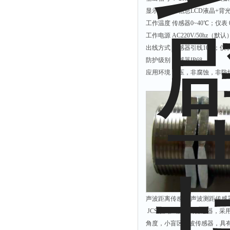
余氯仪
显示方式 多信息LCD液晶+背
挥发酚测定仪
工作温度 传感器0~40℃；仪表 
工作电源 AC220V/50hz（默
氯化物测定仪
出线方式 传感器引线10m；
浓度计
防护级别 传感器IP68
硝酸根测定仪
应用环境 常压，非腐蚀，非防
吹气仪
磷酸盐测定仪
硫化物检测仪
硝酸盐氮测定仪
臭氧测定仪
水深仪
测探仪
水位计
声波距离传感器 声波测距传感器 测距
JCS系列声波距离传感器，
真空泵
角度，小盲区声波传感器，具
铁离子仪