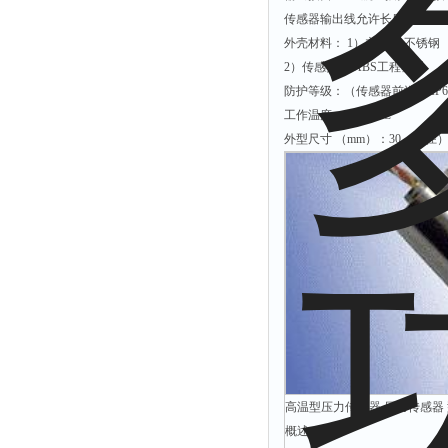
有效氯仪
传感器输出线允许长度： <50
外壳材料： 1）主体： 不锈钢
氰尿酸仪
2）传感头： ABS工程塑料
总砷仪
防护等级：（传感器前端） IP6
镉检测仪
工作温度： -10-70ºC
总汞仪
外型尺寸 （mm）：30（直径）
总铅仪
总铬检测仪
溶解氧仪
COD测定仪
高温型压力传感器 压力传感器 型号
概述：