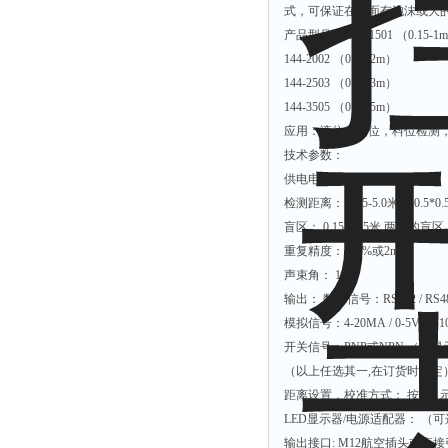
式，可保证在液面有泡沫或大
硫酸根测定仪
产品型号： 144-1501 （0.15-
144-2002 （0.20-2m）
硫酸盐测定仪
144-2503 （0.25-3m）
活度计
144-3505 （0.35-5m）
浊度计
应用：液位，物位，料位检测
界面仪
技术参数：
供电电压： 12V / 24V DC
总碱度测定仪
检测距离： 0.35-5.0米 （0.5
总磷测定仪
盲区： 0.15-0.35米 两米的盲
α.β测量仪
重复精度： 0.5%或2mm
声束角： 15º
流速仪
输出： 数字信号：RS232 / RS4
色度仪
模拟信号：4-20MA / 0-5V / 0-
二氧化氯仪
开关信号：PNP或NPN （
五参数检测仪
（以上任选其一,在订货时确定
距离设置，校准方式： 按键 /
氨氮仪
LED显示器/电源适配器： （
总碱度仪
输出接口: M12航空插头或直接