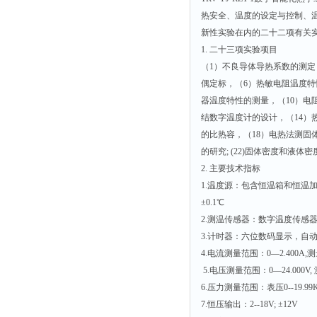
热安全、温度的设定与控制、
新性实验在内的二十二项有关
1. 二十三项实验项目
（1）不良导体导热系数的测定
偶定标，（6）热敏电阻温度特
器温度特性的测量，（10）电阻温
结数字温度计的设计，（14）热
的比热容，（18）电热法测固体
的研究; (22)固体密度和液体
2. 主要技术指标
1.温度源：包含恒温箱和恒温加
±0.1℃
2.测温传感器：数字温度传感器，
3.计时器：六位数码显示，自动调
4.电流测量范围：0—2.400A,
5.电压测量范围：0—24.000V
6.压力测量范围：表压0--19.99K
7.恒压输出：2--18V; ±12V