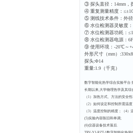
③ 探头直径：14mm，
④ 重复测量精度：≤±1
⑤ 测线技术条件：外径2.
⑥ 水位检测器灵敏度：
⑦ 水位检测器功耗：≤1
⑧ 水位检测器电源：6F
⑨ 使用环境：-20℃～
外形尺寸（mm）:330x86
探头:Φ14
重量:1.9（千克）
数字智能化热学综合实验平台 热学
长期以来,大学物理热学及其综
（1）加热方式、方法的安全性
（2）如何设定和控制所需温度
（3）温度控制的精度；（4）
(5)实验内容陈旧和单调;
(6)仪器设备技术落后.
TRV-YJ-RZT-1数字智