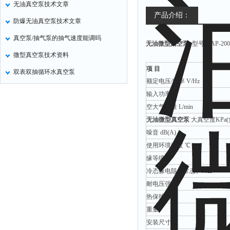
无油真空泵技术文章
定氮仪
产品介绍：
防爆无油真空泵技术文章
水表
真空泵/抽气泵的抽气速度能调吗
无油微型真空泵
型号：AP-200
磷酸根分析仪
微型真空泵技术资料
液位计
项 目
双表双抽循环水真空泵
总氮测定仪
额定电压/频率 V/Hz
双氧水检测仪
输入功率 W
空大气流量 L/min
纯水机
无油微型真空泵
大真空度KPa(
除湿机
噪音 dB(A)
碳硫分析仪
使用环境温度 ℃
溴化物测定仪
缘等级
冷态缘电阻（常态）MΩ
电导率仪
耐电压强度
ORP检测仪
热保护器℃
渗透性测试仪
重量
氯离子仪
安装尺寸