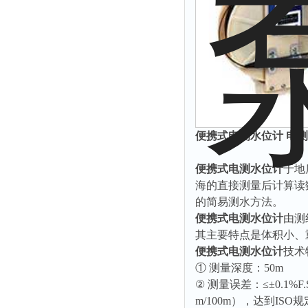
有效氯仪
氰尿酸仪
总砷仪
镉检测仪
总汞仪
总铅仪
便携式电测水位计 电测水
总铬检测仪
溶解氧仪
便携式电测水位计
于地
COD测定仪
海的直接测量后计算读
的简易测水方法。
便携式电测水位计
由测
其主要特点是体积小、
便携式电测水位计
技术
① 测量深度：50m
② 测量误差：≤±0.1%F.S
m/100m），达到IS