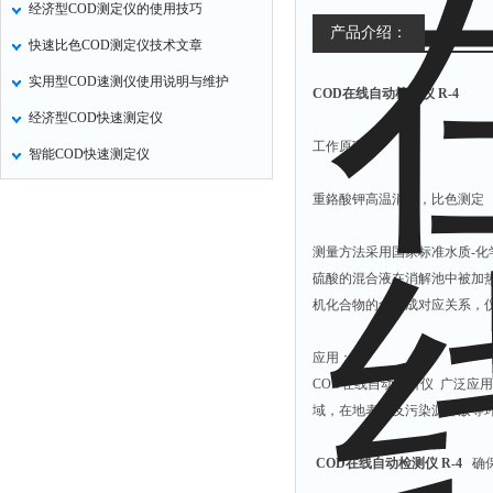
经济型COD测定仪的使用技巧
定氮仪
产品介绍：
快速比色COD测定仪技术文章
水表
实用型COD速测仪使用说明与维护
COD在线自动检测仪 R-4
磷酸根分析仪
经济型COD快速测定仪
液位计
工作原理：
智能COD快速测定仪
总氮测定仪
双氧水检测仪
重鉻酸钾高温消解，比色测定 （国
纯水机
测量方法采用国家标准水质-
除湿机
硫酸的混合液在消解池中被加热
碳硫分析仪
机化合物的含量成对应关系，仪
溴化物测定仪
应用：
电导率仪
COD在线自动分析仪 广泛
ORP检测仪
域，在地表水及污染源排放等
渗透性测试仪
COD在线自动检测仪 R-4
确保
氯离子仪