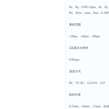
Ra、Rq：0.005-16μm，Rz、Ry
RS、RSm：1mm，Rmr：0-100
量程范围
±20μm、±40μm、±80μm
Z高显示分辨率
0.001μm
滤波方式
RC、PC-RC、GAUSS、D-P
取样长度
0.25mm、0.8mm、2.5mm、自