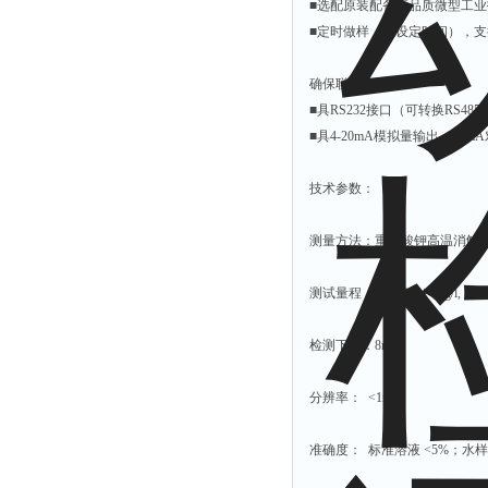
■选配原装配备高品质微型工
硫酸根测定仪
■定时做样（可设定时间），
硫酸盐测定仪
确保联网：
活度计
■具RS232接口（可转换RS
浊度计
■具4-20mA模拟量输出（20
界面仪
技术参数：
总碱度测定仪
总磷测定仪
测量方法：重鉻酸钾高温消解，比色
α.β测量仪
测试量程：（0 -200）mg/l,（20
流速仪
色度仪
检测下限：8mg/l
二氧化氯仪
分辨率： <1mg/l
五参数检测仪
氨氮仪
准确度： 标准溶液 <5%；水样
总碱度仪