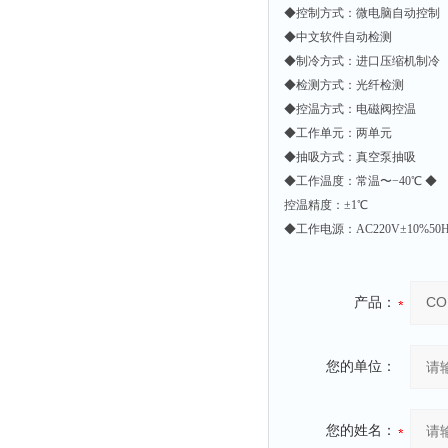
◆控制⽅式：微电脑⾃动控制
◆中⽂软件⾃动检测
◆制冷⽅式：进⼝压缩机制冷
◆检测⽅式：光纤检测
◆控温⽅式：电磁阀控温
◆⼯作单元：两单元
◆抽吸⽅式：真空泵抽吸
◆⼯作温度：常温〜−40℃ ◆
控温精度：±1℃
◆⼯作电源：AC220V±10%50
产品：
您的单位：
您的姓名：