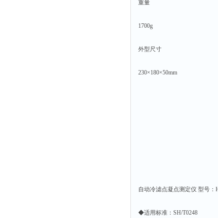
重量
1700g
外型尺寸
230×180×50mm
自动冷滤点凝点测定仪 型号：HC
◆适⽤标准：SH/T0248