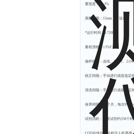
重现度： < 3%
有效氯仪
氰尿酸仪
测量周期：15min，可设定
总砷仪
镉检测仪
*运行时间：≧720h/次
总汞仪
量程漂移：±3%F.S.
总铅仪
总铬检测仪
做样间隔：连续、1小时、2小
溶解氧仪
校正间隔：手动进行或按选定间
COD测定仪
清洗间隔：手动进行或按选定间
保养间隔：>1个月，每次约1
试剂消耗：每套试剂约358个样
COD在线自动分析仪人机界面：