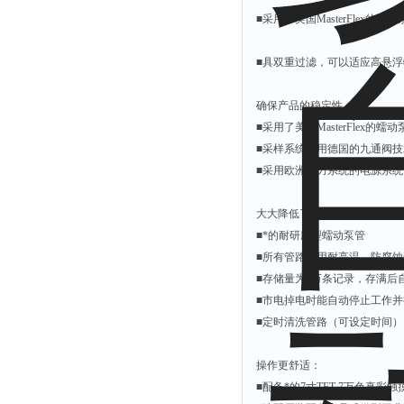
余氯仪
■采用了美国MasterFlex的
挥发酚测定仪
■具双重过滤，可以适应高悬
氯化物测定仪
浓度计
确保产品的稳定性：
硝酸根测定仪
■采用了美国MasterFlex的蠕
■采样系统采用德国的九通阀技
吹气仪
■采用欧洲电力系统的电源系
磷酸盐测定仪
硫化物检测仪
大大降低了售后成本：
硝酸盐氮测定仪
■*的耐研磨型蠕动泵管
■所有管路采用耐高温、防腐蚀
臭氧测定仪
■存储量为2万条记录，存满后
水深仪
■市电掉电时能自动停止工作
测探仪
■定时清洗管路（可设定时间
水位计
操作更舒适：
真空泵
■配备*的7寸TFT 7万色
铁离子仪