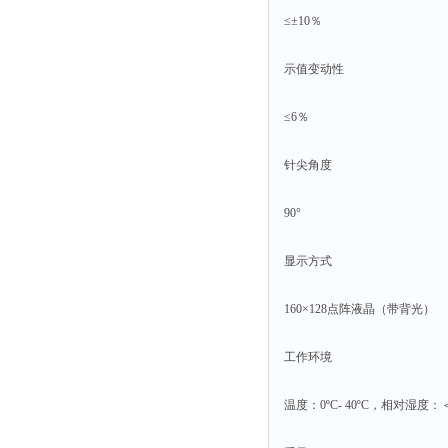
≤±10％
示值变动性
≤6％
针尖角度
90°
显示方式
160×128点阵液晶（带背光）
工作环境
温度：0ºC- 40ºC，相对湿度：