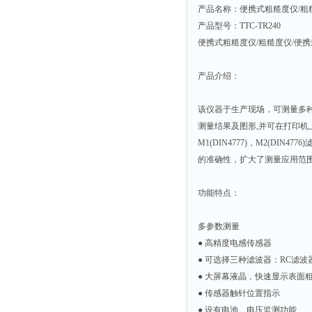
产品名称：便携式粗糙度仪/粗
产品型号：TTC-TR240
便携式粗糙度仪/粗糙度仪/便携式
产品介绍：
该仪器于生产现场，可测量多
测量结果及图形,并可在打印机上
M1(DIN4777)，M2(D
的准确性，扩大了测量应用范
功能特点：
多参数测量
● 高精度电感传感器
● 可选择三种滤波器：RC滤波器（GB
● 大屏幕液晶，快速显示表面
● 传感器触针位置指示
● 设有电池、电压监测功能