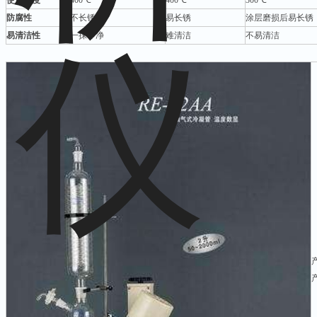
使用温度
400℃
400℃
300℃
防腐性
不长锈
易长锈
涂层磨损后易长锈
易清洁性
一抹即净
难清洁
不易清洁
产