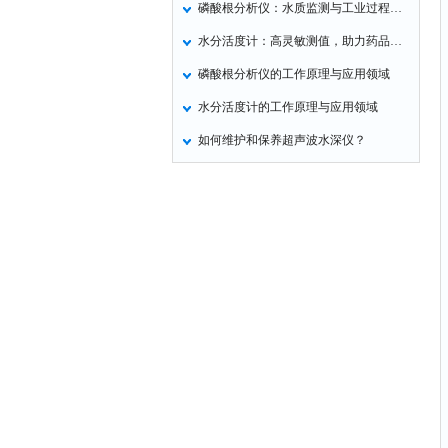
磷酸根分析仪：水质监测与工业过程分析精准解决方案
定氮仪
水分活度计：高灵敏测值，助力药品稳定性精准把控
水表
磷酸根分析仪的工作原理与应用领域
磷酸根分析仪
水分活度计的工作原理与应用领域
液位计
如何维护和保养超声波水深仪？
总氮测定仪
双氧水检测仪
纯水机
除湿机
碳硫分析仪
溴化物测定仪
电导率仪
ORP检测仪
渗透性测试仪
氯离子仪