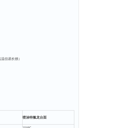
高温但易长锈）
。
喷涂特氟龙台面