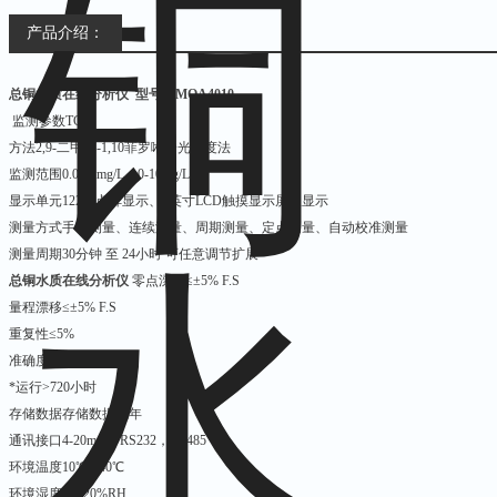
产品介绍：
总铜水质在线分析仪
型号：MQA4010
监测参数TCu
方法2,9-二甲基-1,10菲罗啉分光光度法
监测范围0.02-1mg/L、0-10mg/L
显示单元12232点阵显示、7英寸LCD触摸显示屏双显示
测量方式手动测量、连续测量、周期测量、定点测量、自动校准测量
测量周期30分钟 至 24小时 可任意调节扩展
总铜水质在线分析仪
零点漂移≤±5% F.S
量程漂移≤±5% F.S
重复性≤5%
准确度≤±5%
*运行>720小时
存储数据存储数据五年
通讯接口4-20mA，RS232，RS485
环境温度10℃ - 40℃
环境湿度85±20%RH