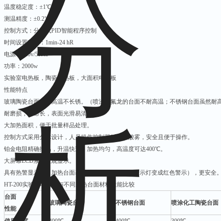
温度稳定度：±1℃
测温精度：±0.2℃
控制方式：分体式PID智能程序控制
时间设置范围：1min-24 hR
电源：220v/50Hz
功率：2000w
实验室电热板，陶瓷电热板，大面积电热板
性能特点
玻璃陶瓷台面，耐高温不长锈。（喷涂特氟龙的台面不耐高温；不锈钢台面虽然耐
耐磨损，寿命长，表面光滑易清洁。
大加热面积，便于批量样品处理。
控制方式采用分体设计，人员操作控制器时远离酸雾，安全且便于操作。
铂金电阻精确控温，升温快速、加热均匀，高温度可达400℃。
大屏幕LCD液晶直观显示。
具有热警显示，（加热台面表面温度过50℃时，大警示灯变成红色警示），更安全
HT-200实验室电热板与不同加热台面材料性能比较
台面
玻璃陶瓷台面
不锈钢台面
喷涂化工陶瓷台面
性能