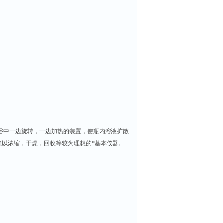
浴中一边旋转，一边加热的装置，使瓶内溶液扩散
赖以浓缩，干燥，回收等较为理想的*基本仪器。