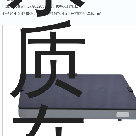
电源要求额定电压AC220V±10% 频率50±1%Hz
外形尺寸 551*403*651或478.5*146*301.5（长*宽*高 单位mm）