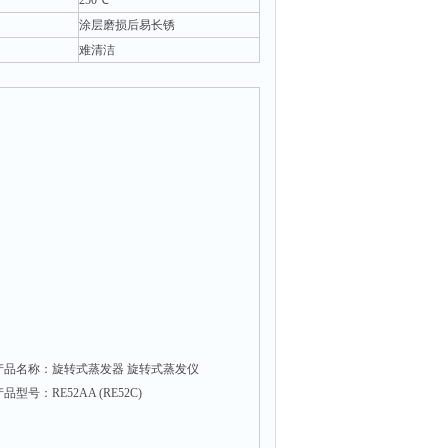
250℃
涂层磨损后易长锈
难清洁
产品名称：旋转式蒸发器 旋转式蒸发仪
品型号：RE52AA (RE52C)