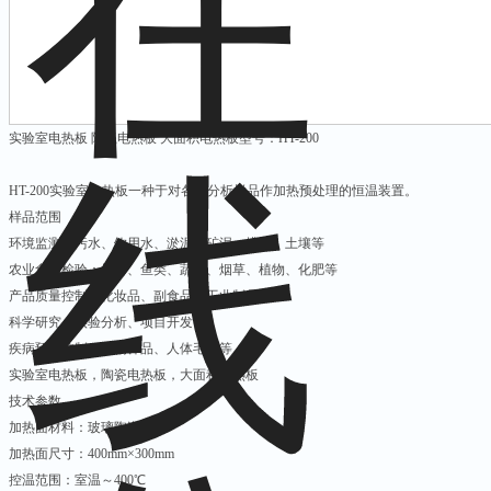
实验室电热板 陶瓷电热板 大面积电热板型号：HT-200
HT-200实验室电热板一种于对各类分析样品作加热预处理的恒温装置。
样品范围
环境监测：污水、饮用水、淤泥、矿泥、排污、土壤等
农业食品检验：奶粉、鱼类、蔬菜、烟草、植物、化肥等
产品质量控制：化妆品、副食品、工业制品等
科学研究：实验分析、项目开发等
疾病预防控制：生物样品、人体毛发等
实验室电热板，陶瓷电热板，大面积电热板
技术参数
加热面材料：玻璃陶瓷
加热面尺寸：400mm×300mm
控温范围：室温～400℃