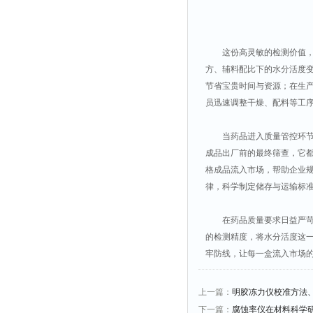
这份高灵敏的检测价值，贯
方、辅料配比下的水分活度
节省宝贵时间与资源；在生
员迅速调整干燥、配料等工
当药品进入质量管控环节，
成品出厂前的最终筛查，它
格成品流入市场，帮助企业
律，科学制定储存与运输标
在药品质量要求日益严苛的
的检测精度，将水分活度这
牢防线，让每一盒流入市场
上一篇：
明胶冻力仪校准方法
下一篇：
腐蚀率仪在材料科学