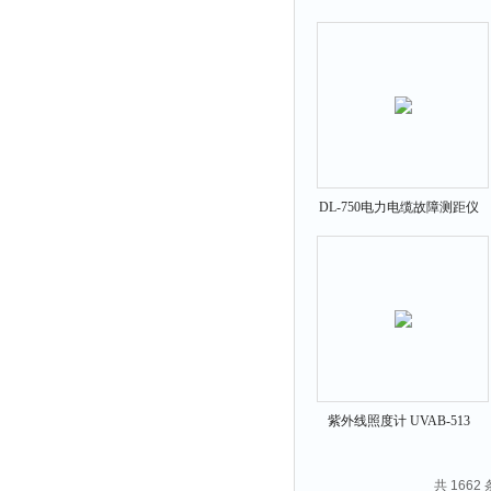
拉力表
冻力仪
平整度仪
分选仪
辐射仪
蒸馏仪
DL-750电力电缆故障测距仪
氟化物测定仪
紧实仪
膨胀仪
铺板器
粘度计
分布仪
实验装置
紫外线照度计 UVAB-513
系数仪
共 1662
测试计