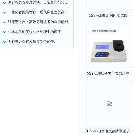
明胶冻力仪校准方法、日常维护与常见故障处理
氧化锌测试仪
一体化智能蒸馏仪：现代实验室的高效解决方案
CST毛细吸水时间测试仪
控制器
射流萃取器：高效分离技术的全面解析
水浴锅
在线水质硬度仪在水处理中的应用
二氧化碳检测仪
明胶冻力仪在质量控制中的作用
进样器
试验机
全站仪
回弹仪
SSY-3500C阴离子表面活性
剂测定仪
张力仪
金属探测器
焊缝检测盒
片剂仪
酸值测定仪
解吸仪
TD-750电力电缆故障测距仪