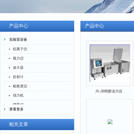
产品中心
产品中心
实验室设备
铝离子仪
视力仪
放大器
折射计
粗糙度仪
JS-2B明胶冻力仪
强力机
稀释仪
查看更多
萃取仪
洗油仪
相关文章
倒角器