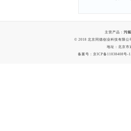
解析仪
烤胶机
流量计
主营产品：
污垢
测速仪
© 2018 北京同德创业科技有限公司(
保护器
地址：北京市通
分散仪
备案号：
京ICP备11038408号-1
压片机
灰熔融性测试仪
导电仪
色谱仪
磨耗仪
读数仪
测时仪
压力仪